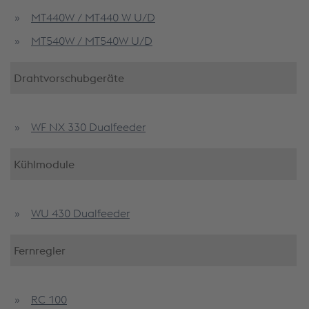
MT440W / MT440 W U/D
MT540W / MT540W U/D
Drahtvorschubgeräte
WF NX 330 Dualfeeder
Kühlmodule
WU 430 Dualfeeder
Fernregler
RC 100