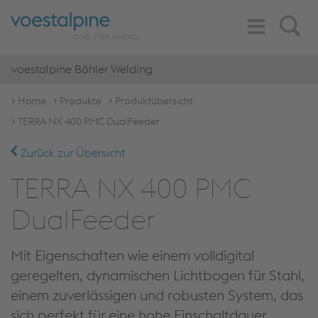
Toggle
Search
Navigation
voestalpine Böhler Welding
Home
Produkte
Produktübersicht
TERRA NX 400 PMC DualFeeder
Zurück zur Übersicht
TERRA NX 400 PMC
DualFeeder
Mit Eigenschaften wie einem volldigital
geregelten, dynamischen Lichtbogen für Stahl,
einem zuverlässigen und robusten System, das
sich perfekt für eine hohe Einschaltdauer