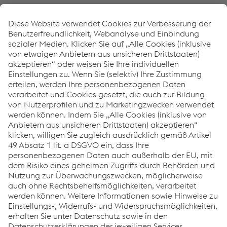
Links
Equipment
Download Center
Böhler Welding 5 Jahre Garantieprogramm
Händlersuche
Downloads
Inverter für Lichtbogenschweißen
PDF | 4,95 MB
TERRA NX - Broschüre
PDF | 2,12 MB
Links
Support & Service