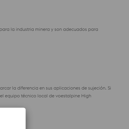
 para la industria minera y son adecuados para
car la diferencia en sus aplicaciones de sujeción. Si
el equipo técnico local de voestalpine High