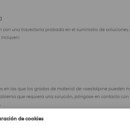
a
 con una trayectoria probada en el suministro de soluciones
 incluyen:
 en las que los grados de material de voestalpine pueden mar
roblema que requiera una solución, póngase en contacto con 
.