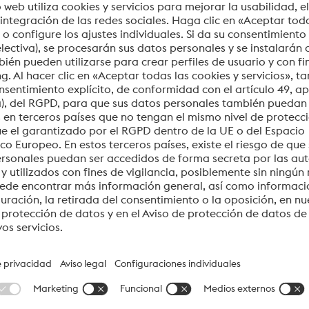
desgaste que ofrecen los aceros para herramientas los convier
mentados en una amplia gama de aplicaciones en las que la fa
 grados resistentes al desgaste disponibles.
Villares
W.N.R (EN/SEL
–
1.2312
reme
–
1.2738
–
PATENTE
–
1.2080
–
1.2436
VD2
1.2379
–
1.2363
VF800ATIM
PATENTE
–
1.2550