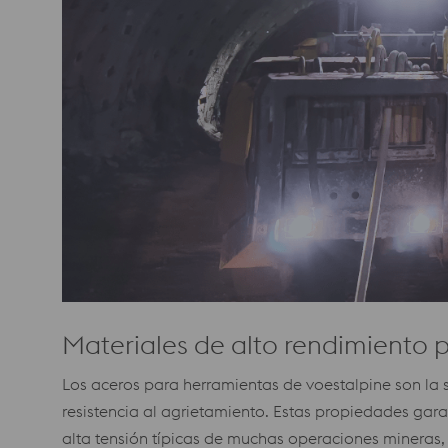
Materiales de alto rendimiento p
Los aceros para herramientas de voestalpine son la 
resistencia al agrietamiento. Estas propiedades gar
alta tensión típicas de muchas operaciones mineras, 