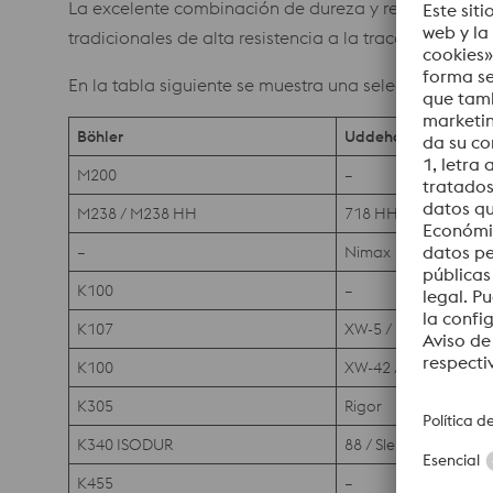
La excelente combinación de dureza y resistencia al 
tradicionales de alta resistencia a la tracción o ce
En la tabla siguiente se muestra una selección de los
Böhler
Uddeholm
M200
–
M238 / M238 HH
718 HH / Impax Sup
–
Nimax
K100
–
K107
XW-5 / Sverker 3
K100
XW-42 / Sverker 21
K305
Rigor
K340 ISODUR
88 / Sleipner
K455
–