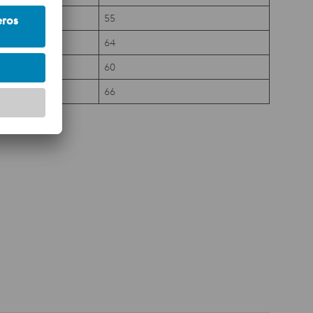
55
64
60
66