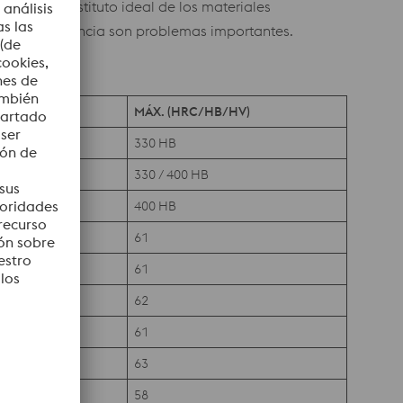
te en un sustituto ideal de los materiales
tiga y la fluencia son problemas importantes.
)
MÁX. (HRC/HB/HV)
330 HB
330 / 400 HB
400 HB
61
61
62
61
63
58