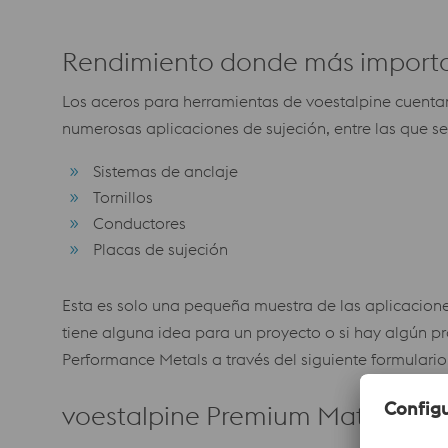
Rendimiento donde más import
Los aceros para herramientas de voestalpine cuentan
numerosas aplicaciones de sujeción, entre las que se
Sistemas de anclaje
Tornillos
Conductores
Placas de sujeción
Esta es solo una pequeña muestra de las aplicaciones
tiene alguna idea para un proyecto o si hay algún p
Performance Metals a través del siguiente formulario
voestalpine Premium Materials