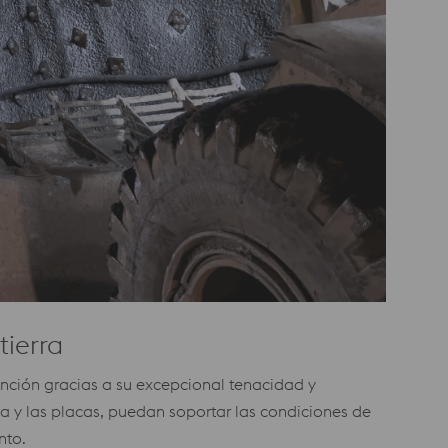
tierra
ención gracias a su excepcional tenacidad y
a y las placas, puedan soportar las condiciones de
nto.