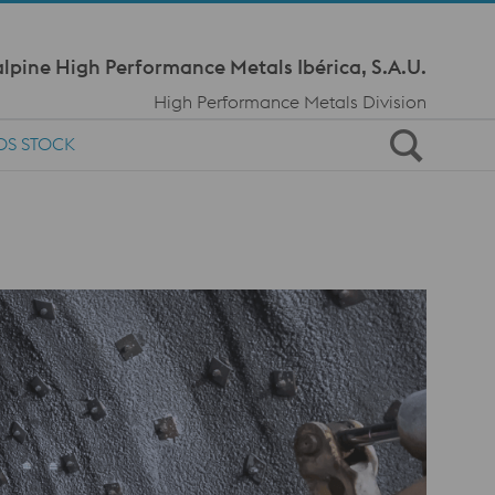
Meta Navi
lpine High Performance Metals Ibérica, S.A.U.
High Performance Metals Division
OS STOCK