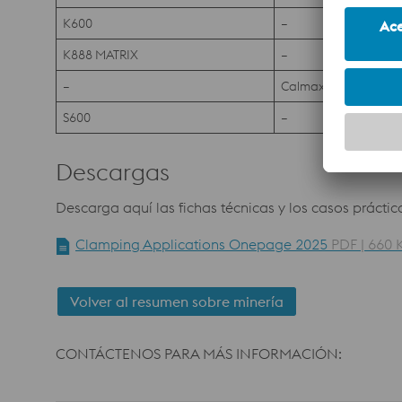
K600
–
K888 MATRIX
–
–
Calmax
S600
–
Descargas
Descarga aquí las fichas técnicas y los casos práctic
Clamping Applications Onepage 2025
PDF | 660 
Volver al resumen sobre minería
CONTÁCTENOS PARA MÁS INFORMACIÓN: