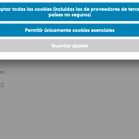
–
1.2797
–
PATENTE
–
1.2358
VWM2
1.3343
os:
KB