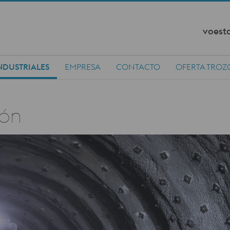
voesta
NDUSTRIALES
EMPRESA
CONTACTO
OFERTA TROZ
ión