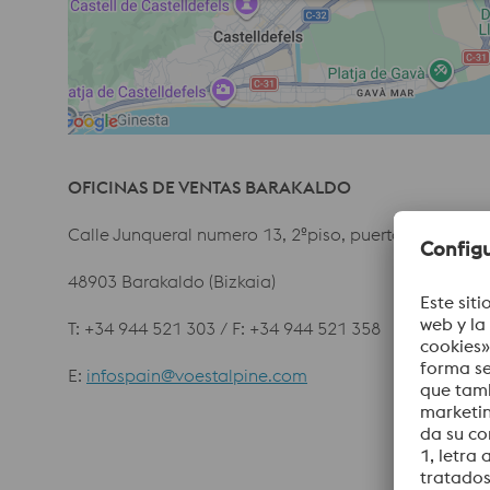
OFICINAS DE VENTAS BARAKALDO
Calle Junqueral numero 13, 2ºpiso, puerta 16
48903 Barakaldo (Bizkaia)
T: +34 944 521 303 / F: +34 944 521 358
E:
infospain@voestalpine.com