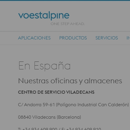
APLICACIONES
PRODUCTOS
SERVICIOS
I
Main Navigation
En España
Nuestras oficinas y almacenes
CENTRO DE SERVICIO VILADECANS
C/ Andorra 59-61 (Polígono Industrial Can Calderón)
08840 Viladecans (Barcelona)
T: +34 934 609 900 / F: +34 934 609 910