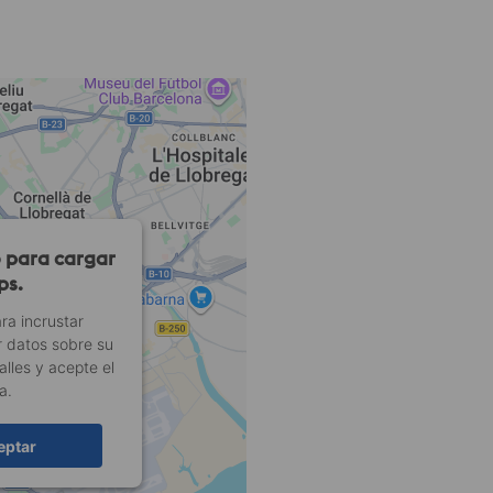
 para cargar
ps.
ra incrustar
 datos sobre su
lles y acepte el
a.
eptar