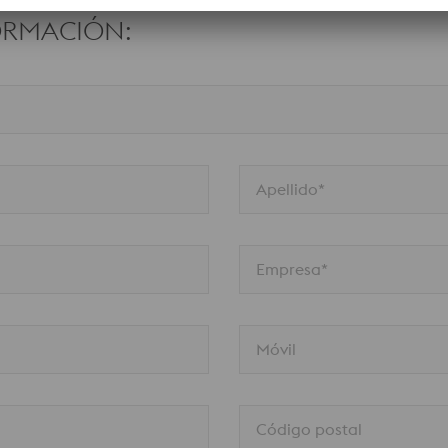
ORMACIÓN:
Apellido*
Empresa*
Móvil
Código postal