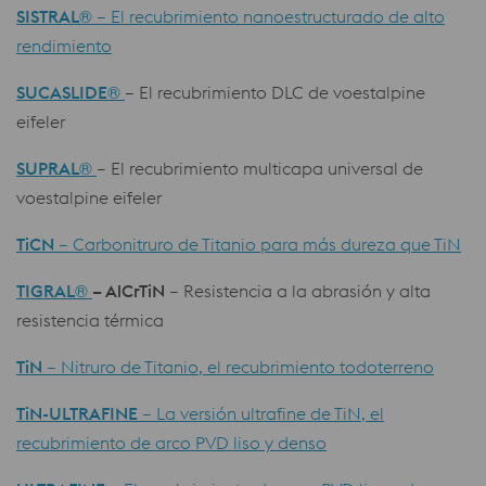
SISTRAL®
– El recubrimiento nanoestructurado de alto
rendimiento
SUCASLIDE
®
– El recubrimiento DLC de voestalpine
eifeler
SUPRAL
®
– El recubrimiento multicapa universal de
voestalpine eifeler
TiCN
– Carbonitruro de Titanio para más dureza que TiN
TIGRAL
®
– AlCrTiN
– Resistencia a la abrasión y alta
resistencia térmica
TiN
– Nitruro de Titanio, el recubrimiento todoterreno
TiN-ULTRAFINE
– La versión ultrafine de TiN, el
recubrimiento de arco PVD liso y denso