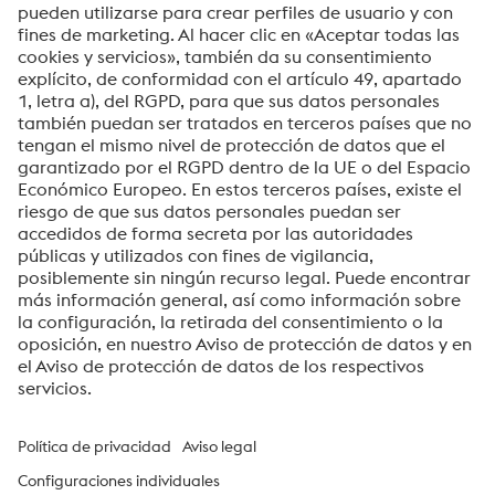
Su mensaje*
Sí, me gustaría recibir ocasionalmente información,
invitaciones y otras comunicaciones relevantes.
Enviar
Verificación Anti-Robot
Haga clic para iniciar la verificación
Friendly
Captcha ⇗
voestalpine High Performance Metals Ibérica, S.A.U.