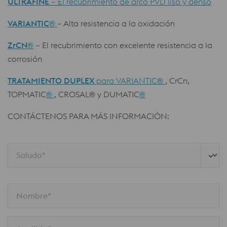
ULTRAFINE
– El recubrimiento de arco PVD liso y denso
VARIANTIC
®
– Alta resistencia a la oxidación
ZrCN
®
– El recubrimiento con excelente resistencia a la
corrosión
TRATAMIENTO DUPLEX
para VARIANTIC
®
, CrCn,
TOPMATIC
®
, CROSAL
®
y DUMATIC
®
CONTÁCTENOS PARA MÁS INFORMACIÓN:
Saludo*
Nombre*