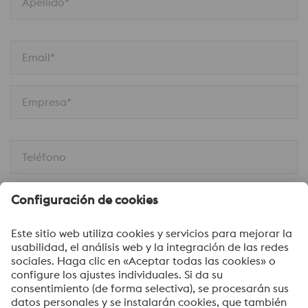
Apellido*
Email*
Empresa*
Teléfono
Móvil
En la calle
Código postal