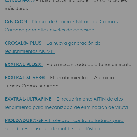
CARBON-X
®
– Baja fricción incluso en las condiciones
más duras
CrN CrCN
– Nitruro de Cromo / Nitruro de Cromo y
Carbono para altos niveles de adhesión
CROSAL®- PLUS
– La nueva generación de
recubrimientos AlCrXN
EXXTRAL-PLUS
®
– Para mecanizado de alto rendimiento
EXXTRAL-SILVER
®
– El recubrimiento de Aluminio-
Titanio-Cromo nitrurado
EXXTRAL-ULTRAFINE
– El recubrimiento AlTiN de alto
rendimiento para mecanizado de eliminación de viruta
MOLDADUR®-SP
– Protección contra ralladuras para
superficies sensibles de moldes de plástico