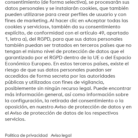
Código postal
Su mensaje*
Sí, me gustaría recibir ocasionalmente información,
invitaciones y otras comunicaciones relevantes.
Enviar
Verificación Anti-Robot
Haga clic para iniciar la verificación
Friendly
Captcha ⇗