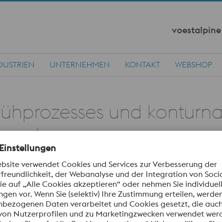
voestalpin
DUSTRIEN
UNTERNEHMEN
KONTAKT
WEBSHOP
prühprozesses und konturn
ment
ar und wünschen Ihnen viel Vergnügen beim Anschauen. Sollte
oestalpine.com