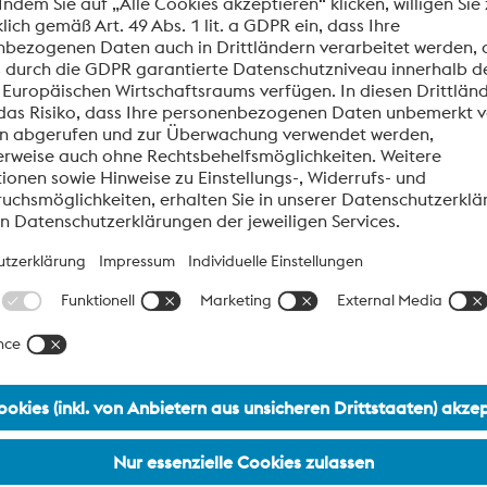
Wir benötigen Ihre Zustimmung, um den
YouTube Video-Service zu laden!
Wir verwenden einen Service eines Drittanbieters, um
Videoinhalte einzubetten. Dieser Service kann Daten zu
Ihren Aktivitäten sammeln. Bitte lesen Sie die Details
durch und stimmen Sie der Nutzung des Service zu, um
dieses Video anzusehen.
Mehr Informationen
Akzeptieren