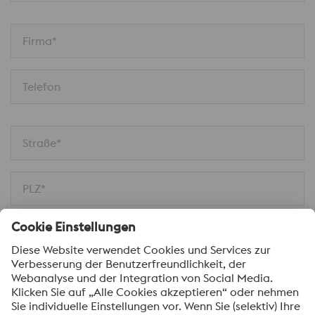
Firma*
Telefon
Straße*
PLZ*
Stadt*
Nachricht*