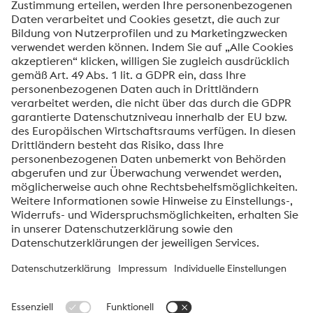
Ich möchte über Neuigkeiten automatisch
informiert werden.
Senden
Anti-Roboter-Verifizierung
Hier klicken
Friendly
Captcha ⇗
voestalpine High Performance Metals Deutschland
GmbH
Die voestalpine High Performance Metals Deutschland GmbH ist
eine deutsche Vertriebsgesellschaft der High Performance Metals