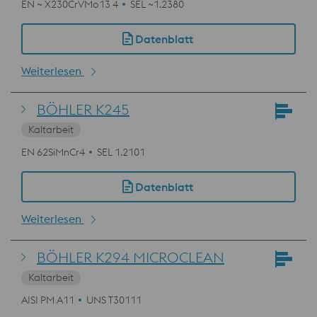
EN ~ X230CrVMo13 4
SEL ~1.2380
Datenblatt
Weiterlesen
BÖHLER K245
Kaltarbeit
EN 62SiMnCr4
SEL 1.2101
Datenblatt
Weiterlesen
BÖHLER K294 MICROCLEAN
Kaltarbeit
AISI PM A11
UNS T30111