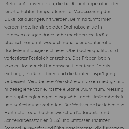
Metallumformverfahren, die bei Raumtemperatur oder
leicht erhöhten Temperaturen zur Verbesserung der
Duktilität durchgeführt werden. Beim Kaltumformen
werden Metallrohlinge oder Drahtabschnitte in
Folgewerkzeugen durch hohe mechanische Kräfte
plastisch verformt, wodurch nahezu endkonturnahe
Bauteile mit ausgezeichneter Oberflächenqualität und
verfestigter Festigkeit entstehen. Das Prägen ist ein
lokaler Hochdruck‑Umformschritt, der feine Details
einbringt, Maße kalibriert und die Kantenausprägung
verbessert. Verarbeitete Werkstoffe umfassen niedrig‑ und
mittellegierte Stähle, rostfreie Stähle, Aluminium, Messing
und Kupferlegierungen, ausgewählt nach Umformbarkeit
und Verfestigungsverhalten. Die Werkzeuge bestehen aus
Hartmetall oder hochentwickelten Kaltarbeits‑ und
Schnellarbeitsstählen (HSS) und umfassen Matrizen,
Stempel, Auswerfer und Führungselemente, die für extrem