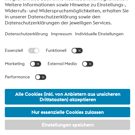
Friendly
Captcha ⇗
voestalpine High Performance Metals Deutschland
GmbH
Die voestalpine High Performance Metals Deutschland GmbH ist
eine deutsche Vertriebsgesellschaft der High Performance Metals
Division des voestalpine-Konzerns. Diese Division konzentriert sich
auf technologisch anspruchsvolle Produktsegmente und ist
weltweit Marktführer für Werkzeugstähle und Sonderwerkstoffe.
voestalpine Group Navigation
© 2026 voestalpine High Performance Metals Deutschland
GmbH
hpm-deutschland@voestalpine.com
Footer Navigation
Rechtliche Hinweise / Impressum
AGB
Meine Datenschutzeinstellungen