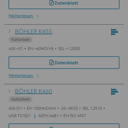
Datenblatt
Weiterlesen
BÖHLER K455
Kaltarbeit
AISI ~S1
EN ~60WCrV8
SEL ~1.2550
Datenblatt
Weiterlesen
BÖHLER K460
Kaltarbeit
AISI O1
EN 100MnCrW4
JIS ~SKS3
SEL 1.2510
UNS T31501
ASTM A681
EN ISO 4957