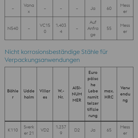
Vana
Mess
–
–
–
–
Ja
60
x
er
Auf
VC15
1.403
Mess
N540
–
–
Anfra
55
0
4
er
ge
Nicht korrosionsbeständige Stähle für
Verpackungsanwendungen
Euro
päisc
he
AISI-
Verw
Böhle
Udde
Villar
W.-
Lebe
max.
NUM
endu
r
holm
es
Nr.
nsmit
HRC
MER
ng
telzer
tifizie
rung
Sverk
1.237
Mess
K110
VD2
D2
Ja
65
er 21
9
er