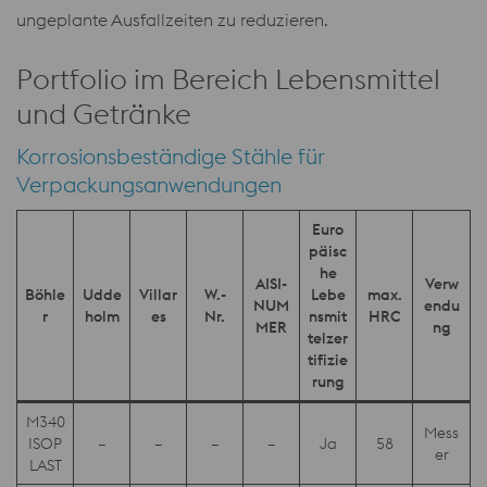
ungeplante Ausfallzeiten zu reduzieren.
Portfolio im Bereich Lebensmittel
und Getränke
Korrosionsbeständige Stähle für
Verpackungsanwendungen
Euro
päisc
he
AISI-
Verw
Böhle
Udde
Villar
W.-
Lebe
max.
NUM
endu
r
holm
es
Nr.
nsmit
HRC
MER
ng
telzer
tifizie
rung
M340
Mess
ISOP
–
–
–
–
Ja
58
er
LAST