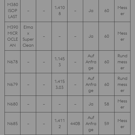
M380
1.410
Mess
ISOP
–
–
–
Ja
60
8
er
LAST
M390
Elma
MICR
x
Mess
–
–
–
Ja
60
OCLE
Super
er
AN
Clean
Auf
Rund
1.145
N678
–
–
–
Anfra
60
mess
3
ge
er
Auf
Rund
1.415
N679
–
–
–
Anfra
60
mess
3.03
ge
er
Mess
N680
–
–
–
–
Ja
58
er
Auf
1.411
Mess
N685
–
–
440B
Anfra
59
2
er
ge