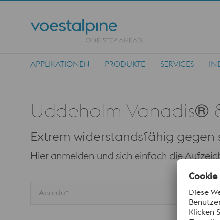
APPLIKATIONEN
PRODUKTE
SERVICES
IN
Main Navigation
Uddeholm Vanadis® 
Extrem widerstandsfähig gegen s
Hier anmelden und sich einfach die Aufzei
Anrede*