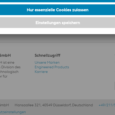
onenbezogenen Daten zum Zweck der Bearbeitung Ihrer Anfrag
 Ihren Rechten finden Sie in unserer
Datenschutzmitteilung
.
d GmbH
Schnellzugriff
 ist eine
Unsere Marken
 Division des
Engineered Products
echnologisch
Karriere
Schnellzugriff Navigation
r für
 GmbH
Hansaallee 321, 40549 Düsseldorf, Deutschland
+49/211/
tzeinstellungen