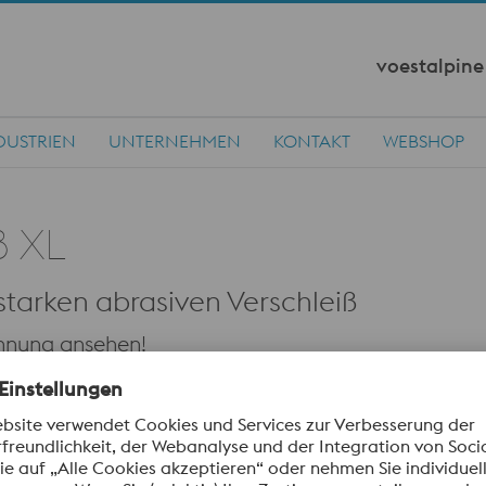
voestalpin
DUSTRIEN
UNTERNEHMEN
KONTAKT
WEBSHOP
8 XL
tarken abrasiven Verschleiß
chnung ansehen!
Vorname