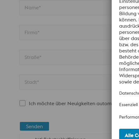
Name*
Firma*
Straße*
Stadt*
Ich möchte über Neuigkeiten automatisch infor
Senden