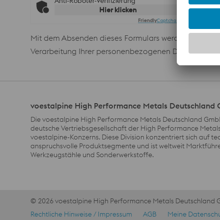
Anti-Roboter-Verifizierung
Hier klicken
Friendly
Captcha ⇗
Mit dem Absenden dieses Formulars werden Ihre pers
Verarbeitung Ihrer personenbezogenen Daten sowie zu
voestalpine High Performance Metals Deutschlan
Die voestalpine High Performance Metals Deutschland GmbH
deutsche Vertriebsgesellschaft der High Performance Metals
voestalpine-Konzerns. Diese Division konzentriert sich auf t
anspruchsvolle Produktsegmente und ist weltweit Marktführe
Werkzeugstähle und Sonderwerkstoffe.
© 2026 voestalpine High Performance Metals Deutschland
Footer Navigation
Rechtliche Hinweise / Impressum
AGB
Meine Datenschu