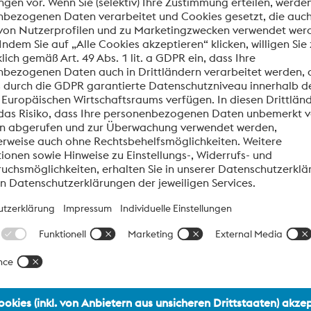
Email*
Telefon
PLZ*
miert werden.