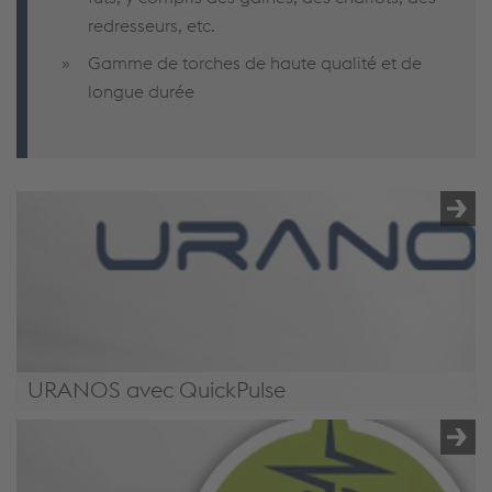
redresseurs, etc.
Gamme de torches de haute qualité et de
longue durée
URANOS avec QuickPulse
/global-en/solutions/full-welding-solutions/yellow-green-
goods/#URANOSNX5000PME