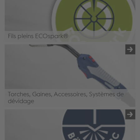
Fils pleins ECOspark®
/global-en/solutions/full-welding-solutions/yellow-green-
goods/#ECOspark
Torches, Gaines, Accessoires, Systèmes de
dévidage
/global-en/solutions/full-welding-solutions/yellow-green-
goods/#Torches