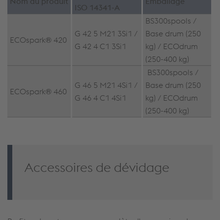
Nom du produit
Emballage
ISO 14341-A
BS300spools /
G 42 5 M21 3Si1 /
Base drum (250
ECOspark® 420
G 42 4 C1 3Si1
kg) / ECOdrum
(250-400 kg)
BS300spools /
G 46 5 M21 4Si1 /
Base drum (250
ECOspark® 460
G 46 4 C1 4Si1
kg) / ECOdrum
(250-400 kg)
Accessoires de dévidage