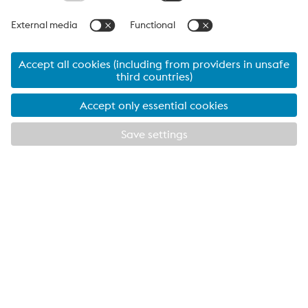
vous aider!
Francesco Ciccomascolo
Head of
Full Welding Solutions
Tél.
+39 345 360 4469
Envoyer un e-mail
weldTECH Application Services
Envoyer un e-mail
Links
Soutien et service