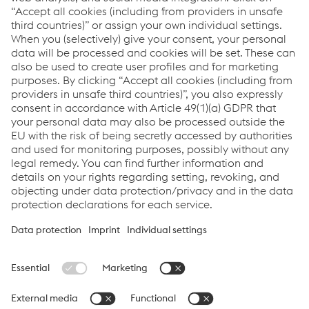
Links
Solutions complètes de soudage
weldTECH Application Services
Welding Software Solutions
Exemples de réussites
Nouvelles et Événements
Links
Soutien et service
Carrière
Conditions générales
Code of Conduct
Compliance
Protection des données
Cookie settings
Language