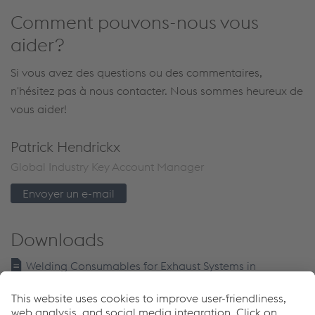
Comment pouvons-nous vous
aider?
Si vous avez des questions ou des commentaires,
n'hésitez pas à nous contacter. Nous sommes heureux de
vous aider!
Patrick Hendrickx
Global Industry Key Account Manager
Envoyer un e-mail
Downloads
Welding Consumables for Exhaust Systems in
Automotive Engineering
PDF | 2,76 MB