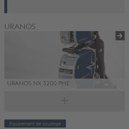
URANOS
URANOS NX 3200 PME
/.content/product/product-00044.xml
Équipement de soudage