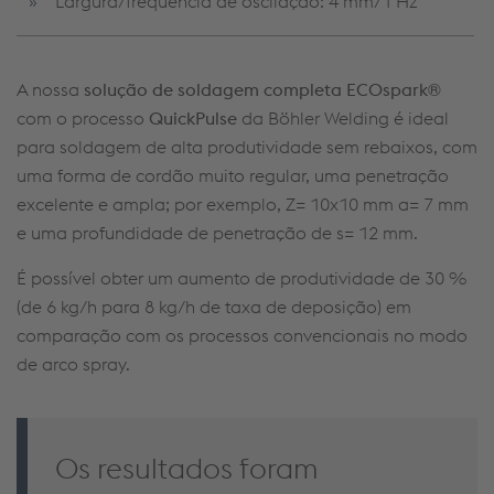
Largura/frequência de oscilação: 4 mm/1 Hz
A nossa
solução de soldagem completa ECOspark
®
com o processo
QuickPulse
da Böhler Welding é ideal
para soldagem de alta produtividade sem rebaixos, com
uma forma de cordão muito regular, uma penetração
excelente e ampla; por exemplo, Z= 10x10 mm a= 7 mm
e uma profundidade de penetração de s= 12 mm.
É possível obter um aumento de produtividade de 30 %
(de 6 kg/h para 8 kg/h de taxa de deposição) em
comparação com os processos convencionais no modo
de arco spray.
Os resultados foram