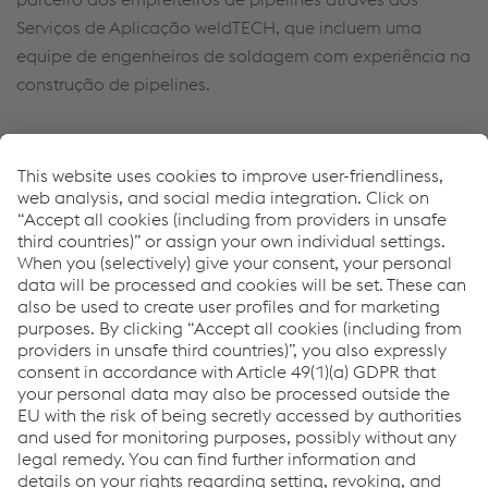
Serviços de Aplicação
weldTECH
, que incluem uma
equip
e
de engenheiros de
soldagem
com experiência na
construção de
pipelines
.
weldTECH Application Services