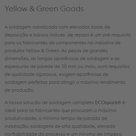
/pt-pt/solucoes/full-welding-solutions/yellow-green-
Yellow & Green Goods
goods/#weldTECHApplications
A soldagem robotizada com elevadas taxas de
deposição e baixos índices de reparo é um pré-requisito
para os fabricantes de componentes na indústria de
produtos Yellow & Green. As peças de grandes
dimensões, as longas aparências de soldagem e as
espessuras de parede de 30 mm ou mais, com requisitos
de qualidade rigorosos, exigem aparências de
soldagem perfeitas para atingir o máximo rendimento
de produção.
A nossa solução de soldagem completa
ECOspark®
é
ideal para os fabricantes que procuram a máxima
produtividade, o mínimo tempo de parada de
instalação, soldagens de alta qualidade, elevada
confiabilidade do processo e um mínimo de limpeza