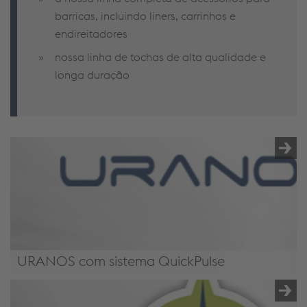
barricas, incluindo liners, carrinhos e
endireitadores
nossa linha de tochas de alta qualidade e
longa duração
URANOS com sistema QuickPulse
/pt-pt/solucoes/full-welding-solutions/yellow-green-
goods/#URANOSNX5000PME