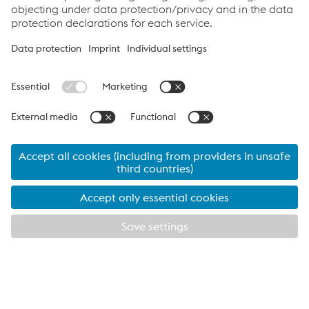
Como podemos ajudá-lo?
Se tiver dúvidas ou comentários, entre em contato
conosco. Teremos prazer em ajudar!
Francesco Ciccomascolo
Head of
Full Welding Solutions
T.
+39 345 360 4469
Enviar e-mail
weldTECH Application Services
Enviar e-mail