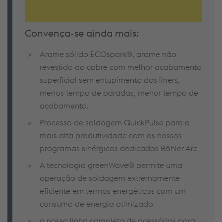
Conven
ça
-se
ainda
mais
:
Arame sólido ECOspark®, arame não
revestido ao cobre com melhor acabamento
superficial sem entupimento dos liners,
menos tempo de paradas, menor tempo de
acabamento.
Processo de soldagem QuickPulse para a
mais alta produtividade com os nossos
programas sinérgicos dedicados Böhler Arc
A tecnologia greenWave® permite uma
operação de soldagem extremamente
eficiente em termos energéticos com um
consumo de energia otimizado
a nossa linha completa de acessórios para