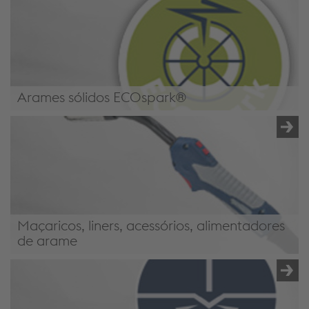
Arames sólidos ECOspark®
/pt-pt/solucoes/full-welding-solutions/yellow-green-
goods/#ECOspark
Maçaricos, liners, acessórios, alimentadores
de arame
/pt-pt/solucoes/full-welding-solutions/yellow-green-
goods/#Torches