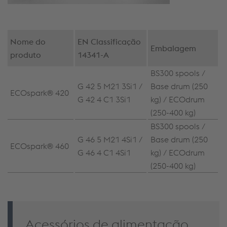
Nome do
EN
Classificação
Embalagem
produto
14341-A
BS300 spools /
G 42 5 M21 3Si1 /
Base drum (250
ECOspark® 420
G 42 4 C1 3Si1
kg) / ECOdrum
(250-400 kg)
BS300 spools /
G 46 5 M21 4Si1 /
Base drum (250
ECOspark® 460
G 46 4 C1 4Si1
kg) / ECOdrum
(250-400 kg)
Acessórios de alimentação