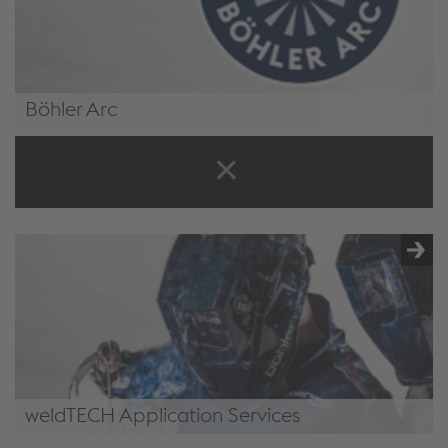
Böhler Arc
/pt-pt/solucoes/full-welding-solutions/yellow-green-
goods/#BoehlerArc
weldTECH Application Services