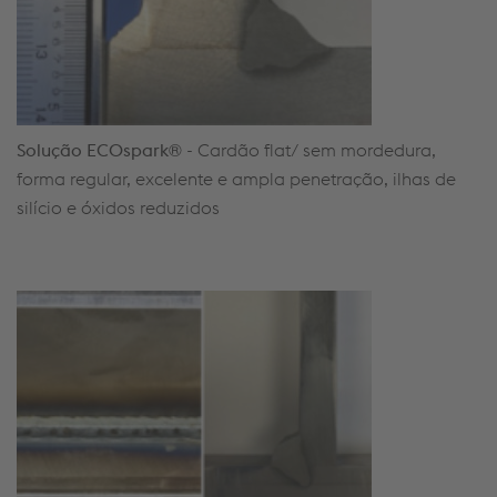
Solução
ECOspark
®
-
Cardão
flat/ sem mordedura
,
forma
regular, excelente e ampla penetração, ilhas de
s
ilício
e óxidos reduzidos