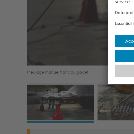
Meulage manuel flanc du godet