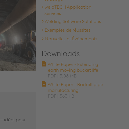
weldTECH Application
Services
Welding Software Solutions
Exemples de réussites
Nouvelles et Événements
Downloads
White Paper - Extending
earth moving bucket life
PDF | 3,08 MB
White Paper - Backfill pipe
manufacturing
PDF | 563 KB
ns—idéal pour