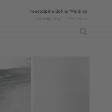
voestalpine Böhler Welding
voestalpine AG
Français
Search