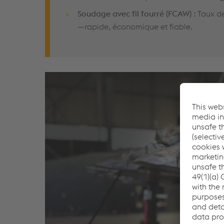
Soudage avec fil fourré (FCAW) :
Taux de
—rapide, économique et fiable.