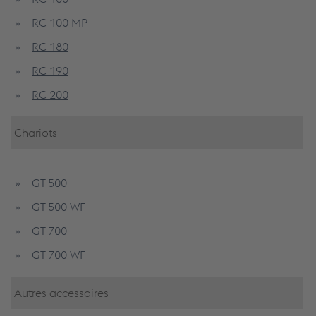
RC 100 MP
RC 180
RC 190
RC 200
Chariots
GT 500
GT 500 WF
GT 700
GT 700 WF
Autres accessoires