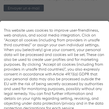
Envoyer un e-mail
Links
Équipement de soudage
Download Center
Programme de garantie de 5 ans de Böhler Welding
Recherche de distributeurs
Onduleurs pour le soudage à l'arc
PDF | 4,95 MB
Links
Soutien et service