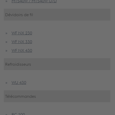
MT540W / MT540W U/D
Dévidoirs de fil
WF NX 230
WF NX 330
WF NX 430
Refroidisseurs
WU 430
Télécommandes
RC 100