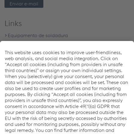
Enviar e-mail
Links
Equipamento de soldadura
Download Center
Programa de garantia de 5 anos
Distribuidores & Service Partners
Downloads
Inverters for Arc Welding
PDF | 10,51 MB
TERRA NX - Brochure
PDF | 5,61 MB