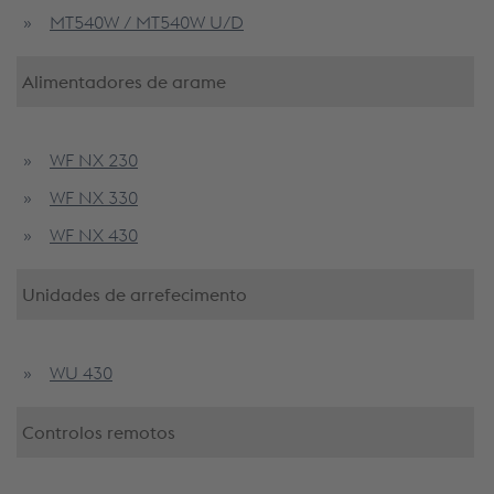
MT540W / MT540W U/D
Alimentadores
de
arame
WF NX 230
WF NX 330
WF NX 430
Unidades
de
arrefecimento
WU 430
Controlos
remotos