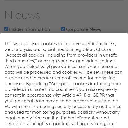
Nieuws
Insider Information
Corporate News
Other Disclosures
Categories:
Huidig boekjaar
BY 2025/26
BY 2024/25
BY 2023/24
Oudere weergeven
Voor deze filterinstelling werden geen resultaten
gevonden.