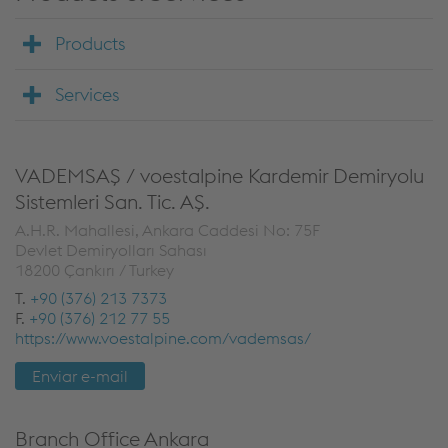
Products
Services
VADEMSAŞ / voestalpine Kardemir Demiryolu
Sistemleri San. Tic. AŞ.
A.H.R. Mahallesi, Ankara Caddesi No: 75F
Devlet Demiryolları Sahası
18200 Çankırı / Turkey
T.
+90 (376) 213 7373
F.
+90 (376) 212 77 55
https://www.voestalpine.com/vademsas/
Enviar e-mail
Branch Office Ankara