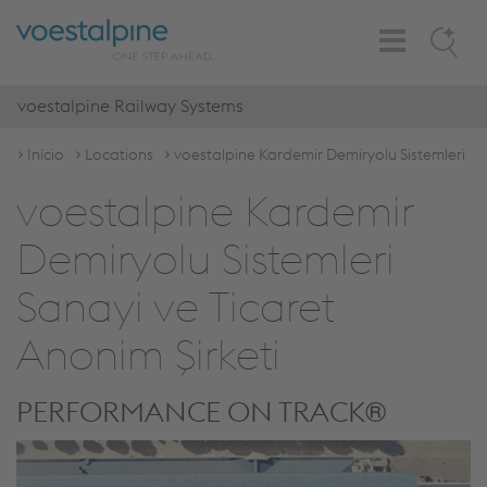
Toggle
Search
Navigation
voestalpine Railway Systems
Início
Locations
voestalpine Kardemir Demiryolu Sistemleri
voestalpine Kardemir
Demiryolu Sistemleri
Sanayi ve Ticaret
Anonim Şirketi
PERFORMANCE ON TRACK®