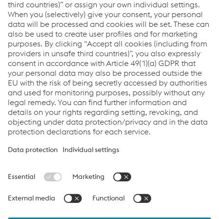
Links
VADEMSAŞ Certificates
Legal Documents
Data protection for Business Partners
Links
Applications
Products
Services
Job & Career
Terms and Conditions
Data Privacy
Cookie settings
Language