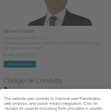
Güven Dursun
Managing Director - CEO
(voestalpine Kardemir Demiryolu Sistemleri Sanayi ve
Ticaret Anonim Sirketi)
T.
+90 376 2137373
Enviar e-mail
Código de Conduta
Código de Conduta PT (2024)
PDF | 126 KB
Código de Conduta para Parceiros Comerciais PT
(2024)
PDF | 88 KB