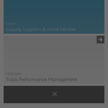
START
Supply, Logistics & Initial Service
Start - Supply, Logistics & Initial Service
PERFORM
Track Performance Management
Perform - Track Management