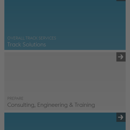
OVERALL TRACK SERVICES
Track Solutions
Track Solutions
PREPARE
Consulting, Engineering & Training
Prepare - Consulting, Engineering & Training