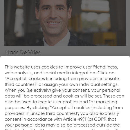
Mark De Vries
Managing Director (Turnout & Fixations, Track Solutions;
voestalpine Turnout Technology Germany GmbH)
T.
+31/35/6889639
Enviar e-mail
Downloads
Track Solutions
PDF | 1,72 MB