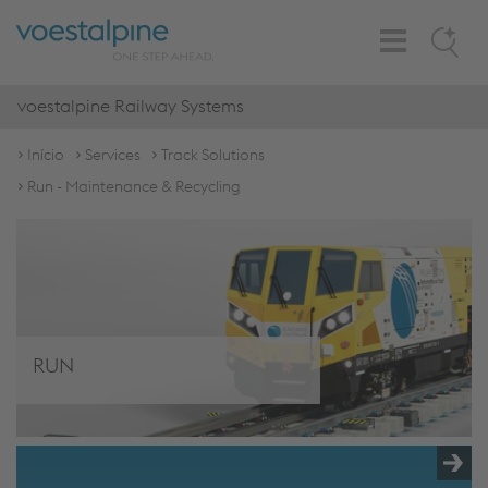
Toggle
Search
Navigation
voestalpine Railway Systems
Início
Services
Track Solutions
Run - Maintenance & Recycling
RUN