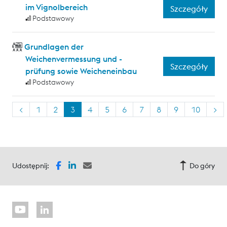
im Vignolbereich
Szczegóły
Podstawowy
Grundlagen der
Weichenvermessung und -
Szczegóły
prüfung sowie Weicheneinbau
Podstawowy
<
1
2
3
4
5
6
7
8
9
10
>
Udostępnij:
Do góry