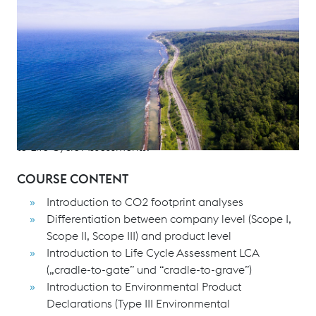
This Seminar will address issues of track sustainability
and provide participants with a general understanding
of this increasingly important topic. The course takes a
holistic view of the topic but highlights the issue of the
infrastructure's CO2 footprint and measures to reduce
it. The contents range from basic definitions to process
topics (manufacturing routes), CO2 footprints of
products (e.g., rail, sleeper) and systems (e.g., turnout)
to Life Cycle Assessments.
COURSE CONTENT
Introduction to CO2 footprint analyses
Differentiation between company level (Scope I,
Scope II, Scope III) and product level
Introduction to Life Cycle Assessment LCA
(„cradle-to-gate” und “cradle-to-grave”)
Introduction to Environmental Product
Declarations (Type III Environmental