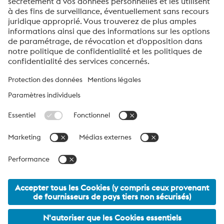
et à rendre les interventions médicales plus sûres –
souvent dans l’ombre, mais de manière indispensable
pour des millions de patients à travers le monde.
voestalpine High Performance Metals Suisse SA
La société voestalpine High Performance Metals Schweiz AG est
la société de distribution en Suisse et au Liechtenstein de la
division High Performance Metals du groupe voestalpine.
Nous sommes votre interlocuteur pour les solutions de produits
et de services exigeantes concernant l’acier inoxydable, le
traitement et les revêtements de surface.
voestalpine AG Navigation
© 2026 voestalpine High Performance Metals Suisse SA
vente.hpm-schweiz@voestalpine.com