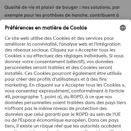
Qualité de vie et plaisir de bouger : nos solutions, par
exemple pour les prothèses de hanche, contribuent à
réduire considérablement la douleur et à améliorer la
mobilité. Elles se distinguent par leur grande longévité.
Qu’il s’agisse d’implants, d’instruments chirurgicaux, de
revêtements ou de fils ultra-fins, nos matériaux et nos
solutions répondent aux exigences les plus élevées en
matière de précision, de sécurité et de durabilité. Ils sont
le fruit de plusieurs décennies d’expertise dans le
domaine des matériaux, d’un développement continu et
d’une étroite collaboration avec des fabricants de
dispositifs médicaux du monde entier.
Grâce à nos produits de technologie médicale, nous
contribuons de manière décisive à améliorer la qualité
de vie des patients, à accélérer les processus de guérison