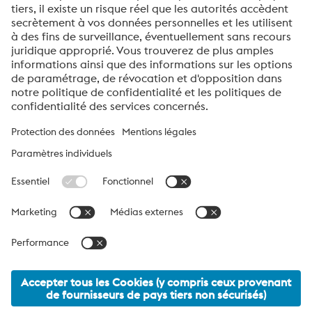
Service technique | qualité
Fredy Derrer
T: +41 44 832 87 20
Mail
voestalpine High Performance Metals Suisse SA
La société voestalpine High Performance Metals Schweiz AG est
la société de distribution en Suisse et au Liechtenstein de la
division High Performance Metals du groupe voestalpine.
Nous sommes votre interlocuteur pour les solutions de produits
et de services exigeantes concernant l’acier inoxydable, le
traitement et les revêtements de surface.
voestalpine AG Navigation