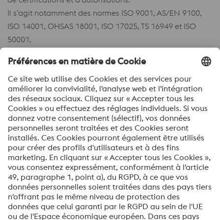
Il s’agit notamment des normes ISO 9001, AS/EN 9100,
ISO 14001, OHSAS 18001, ISO 17025, TS 16949 et ISO
50001.
Vous trouverez les certificats et les informations détaillées
sous :
voestalpine BÖHLER Edelstahl GmbH & Co KG
voestalpine BÖHLER Bleche GmbH & Co KG
Contact