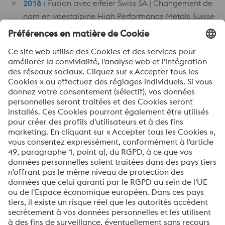
2018 :
Fusion avec eifeler Swiss SA | Changement de
nom en voestalpine High Performance Metals Suisse
SA
2013
: Changement de nom en Böhler-Uddeholm
Suisse SA | Représentation de Uddeholm AB, Hagfors
2007 :
Déménagement dans la Hertistrasse 15,
Wallisellen | Reprise par voestalpine
1991 :
Réorganisation du groupe Böhler en Böhler-
Uddeholm SA
1987
:
Construction d’un nouvel entrepôt central à
Wallisellen
1951
:
Ouverture d’une filiale pour la Suisse
Romande, Genève​
1924
: Création de la société Gebr. Böhler & Co. SA
1920
:
Installation d’un entrepôt & de bureaux à
Wallisellen
1881
:
Première vente d’acier Böhler en Suisse
1870
:
Fondation de la société Böhler & Co. par