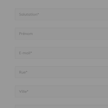
Salutation*
Prénom
E-mail*
Rue*
Ville*