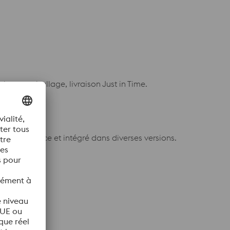
ette, emballage, livraison Just in Time.
 faces
efficace et intégré dans diverses versions.