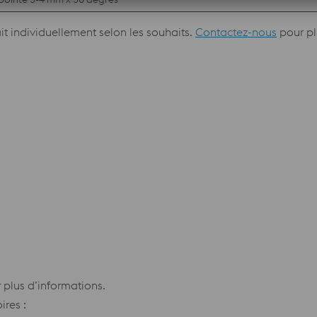
ait individuellement selon les souhaits.
Contactez-nous
pour pl
 plus d’informations.
ires :