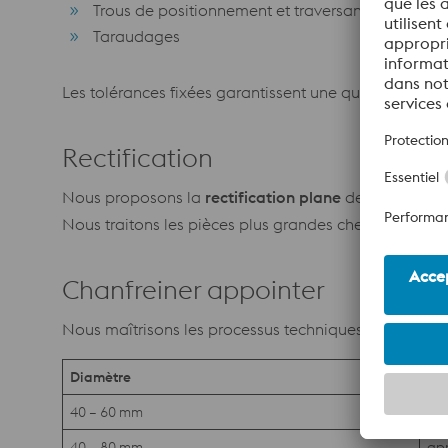
Trous de positionnement et traversant
Taraudages
Les tolérances fixées garantissent une qualité élevée e
Rectification
Nous proposons la
rectification plane
de plaques, de
Nous traitons les pièces plus grandes chez nos parten
Chanfreiner appointer
Nous maîtrisons les processus techniques et les met
Diamètre
Exé
40 – 60 mm
cha
40 – 80 mm
app