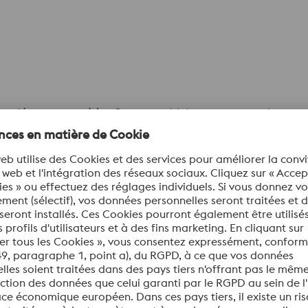
les
découpes en série
: Coupes en biais, marquage, mise en pal
l et Deville Rectification, nous proposons un
traitement de 6
freins