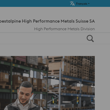
Meta Navi
Français
oestalpine High Performance Metals Suisse SA
High Performance Metals Division