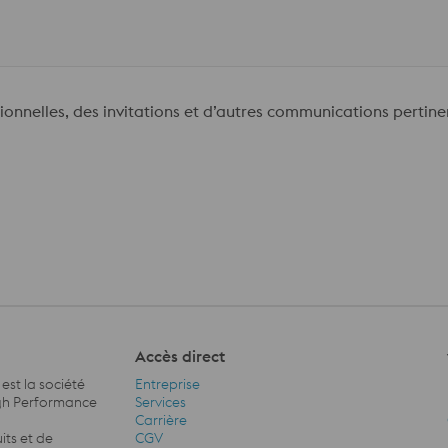
ionnelles, des invitations et d’autres communications pertine
Accès direct
st la société
Entreprise
High Performance
Services
Carrière
Accès direct Navigation
its et de
CGV