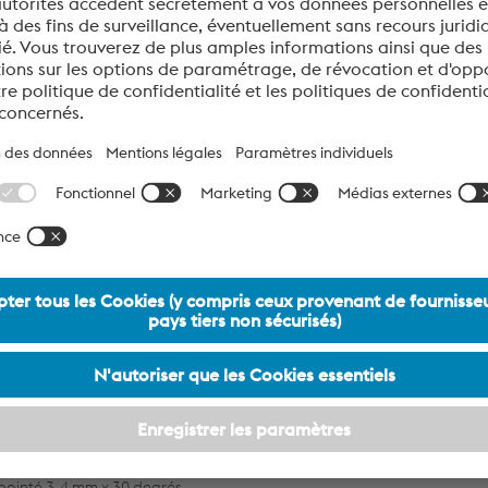
t le respect des délais de livraison.
 tôles, de petites pièces et de blocs jusqu’à 650 mm d’épais
aires Eschmann Stahl et Deville Rectification.
tons en œuvre de manière optimale.
cution
nfreiné 1-2 mm x 45 degrés
ointé 3-4 mm x 30 degrés