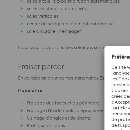
scies à tôle, à bloc et à ruban automatiques
scies circulaires automatisées
scies verticales
centre de sciage entièrement automatisé
scie circulaire “Trennjäger”
Nous vous proposons des solutions sur mesure pour 
Fraiser percer
En collaboration avec nos partenaires Eschmann Stah
Notre offre
Fraisage des faces et du périmètre
Fraisage d’évidements, d’épaulements et de chan
Usinage d’angles et de chants
Profils selon plans