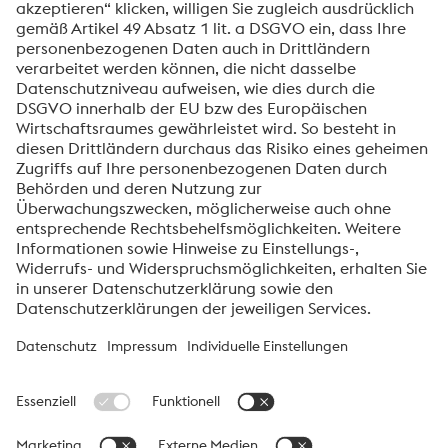
Produkte
Uddeholm Skolvar – legendenhaft hitzebeständig
21.10.24
1
2
3
...
5
voestalpine High Performance Metals Schweiz AG
Die voestalpine High Performance Metals Schweiz AG ist die
Vertriebsgesellschaft in der Schweiz und Liechtenstein der High
Performance Metals Division im voestalpine Konzern.
Wir sind Ihr Ansprechpartner für anspruchsvolle Produkt- und