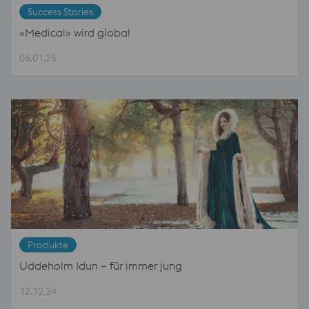
Success Stories
«Medical» wird global
06.01.25
Produkte
Uddeholm Idun – für immer jung
12.12.24