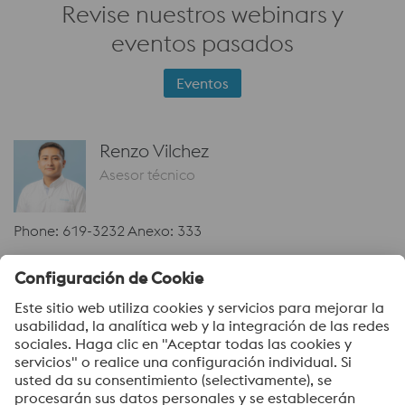
Revise nuestros webinars y
eventos pasados
Eventos
Renzo Vilchez
Asesor técnico
Phone: 619-3232 Anexo: 333
Enviar email
Enlaces relacionados
Aceros especiales