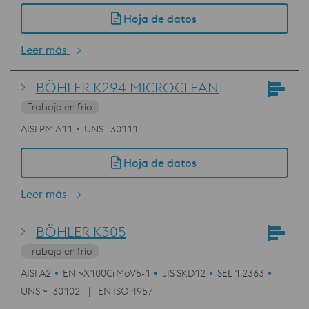
Hoja de datos
Leer más
BÖHLER K294 MICROCLEAN
Trabajo en frío
AISI PM A11
UNS T30111
Hoja de datos
Leer más
BÖHLER K305
Trabajo en frío
AISI A2
EN ~X100CrMoV5-1
JIS SKD12
SEL 1.2363
UNS ~T30102
EN ISO 4957