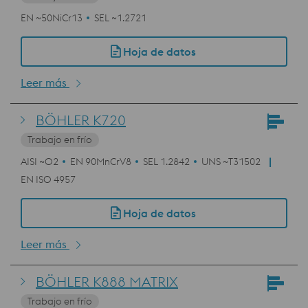
EN ~50NiCr13
SEL ~1.2721
Hoja de datos
Leer más
BÖHLER K720
Trabajo en frío
AISI ~O2
EN 90MnCrV8
SEL 1.2842
UNS ~T31502
EN ISO 4957
Hoja de datos
Leer más
BÖHLER K888 MATRIX
Trabajo en frío