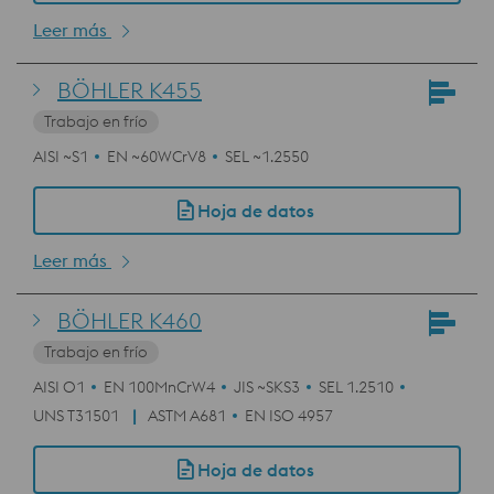
Leer más
BÖHLER K455
Trabajo en frío
AISI ~S1
EN ~60WCrV8
SEL ~1.2550
Hoja de datos
Leer más
BÖHLER K460
Trabajo en frío
AISI O1
EN 100MnCrW4
JIS ~SKS3
SEL 1.2510
UNS T31501
ASTM A681
EN ISO 4957
Hoja de datos