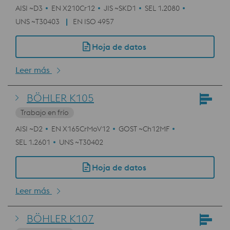
AISI ~D3
EN X210Cr12
JIS ~SKD1
SEL 1.2080
UNS ~T30403
EN ISO 4957
Hoja de datos
Leer más
BÖHLER K105
Trabajo en frío
AISI ~D2
EN X165CrMoV12
GOST ~Ch12MF
SEL 1.2601
UNS ~T30402
Hoja de datos
Leer más
BÖHLER K107