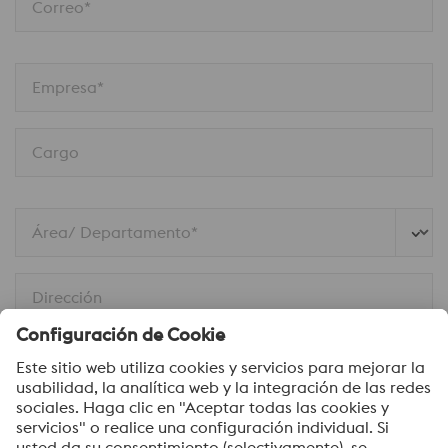
Correo*
Empresa*
Cargo
Área/ Departamento*
Dirección
Mensaje*