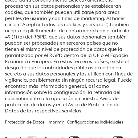
Sí, me gustaría recibir información ocasional,
invitaciones y otra información relevante para mí.
Enviar
Verificación Anti-Robot
Haga clic para iniciar la verificación
Friendly
Captcha ⇗
voestalpine High Performance Metals del Perú S.A.
voestalpine High Performance Metals del Perú S.A. es la empresa
de ventas en Perú de la división High Performance Metals. La
división se enfoca en segmentos de productos tecnológicamente
exigentes y es el líder mundial en el mercado del acero para
herramientas y otros aceros especiales.
Grupo_voestalpine Navigation