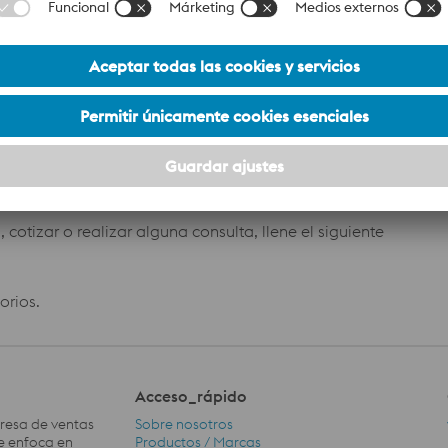
P
G/1F), PB (2F) con una alta velocidad de avance.
AWS
Hoja técnica
So
EC308L
Hoja técnica
di
T 23 12 LM M12 1
Hoja técnica
AF
otizar o realizar alguna consulta, llene el siguiente
orios.
Acceso_rápido
presa de ventas
Sobre nosotros
se enfoca en
Productos / Marcas