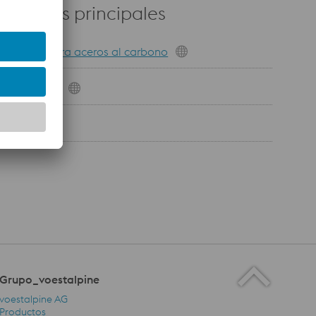
roductos principales
ldaduras para aceros al carbono
amondspark
 Robotic
Grupo_voestalpine
voestalpine AG
Productos