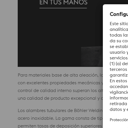
Para materiales base de alta aleación, los ajustes d
con excelentes propiedades mecánicas y resistencia 
control de calidad interno superan los altos estánd
una calidad de producto excepcional y constante par
Los alambres tubulares de Böhler Welding ofrecen una
acero inoxidable. La gama consta de tipos para tod
permiten tasas de deposición superiores y tipos de