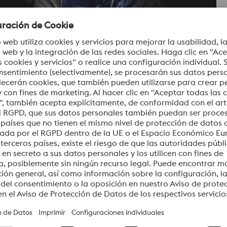
D
L
e aleación precisos aseguran soldaduras de alta calidad
a la corrosión. Nuestra tecnología de producción y el
So
ares del sistema de calidad DIN EN ISO 9001. Garantizamos
a nuestros clientes y socios, en todo momento.
Co
 alternativa productiva y versátil para la soldadura de
Ev
as las posiciones con escoria de congelación rápida que
 mano hacia abajo con escoria de congelación lenta