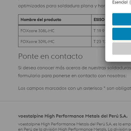
optimizados para soldadura plana y horizontal PA (1
Nombre del producto
ESISO
FOXcore 308L-MC
T 19 9 LM M12 2
FOXcore 309L-MC
T 23 12 LM M12 1
Ponte en contacto
Si desea conocer más acerca de nuestras soldaduras, c
formulario para ponerse en contacto con nosotros:
Los campos marcados con un asterisco * son obligat
voestalpine High Performance Metals del Perú S.A.
voestalpine High Performance Metals del Perú S.A. es la em
en Perú de la división High Performance Metals. La división 