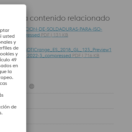
escarga contenido relacionado
CONSERVACION-DE-SOLDADURAS-PARA-ISO-
9001_compressed
PDF | 131 KB
Catalogo-
UTP_AFROBOTICrange_ES_2018_GL_123_Preview1
_AM_21-10-2022-3_compressed
PDF | 716 KB
inks
bre nosotros
ntacto
entos