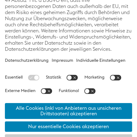
setzt die voestalpine mit dem Corporate Blog auf
Themen rund um die Schwerpunkte Innovation &
Technologie, Nachhaltigkeit und Karriere. Im
Mittelpunkt stehen dabei immer die Geschichten der
voestalpine Mitarbeiter:innen, Projekte sowie
Produkte.
Kategorien
Links
Folgen Sie uns
Innovation &
Impressum
Techno­logie
Datenschutzerklärung
Nachhaltigkeit
Barrierefreiheitsstatement
Karriere
Cookie
News
Präferenzen
© 2026
voestalpine AG