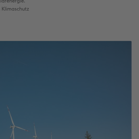
larenergie.
n Klimaschutz