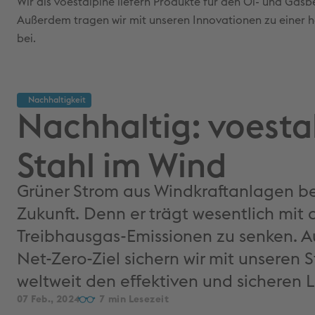
Wir als voestalpine liefern Produkte für den Öl- und Gas
Außerdem tragen wir mit unseren Innovationen zu einer hö
bei.
Nachhaltigkeit
Nachhaltig: voesta
Stahl im Wind
Grüner Strom aus Windkraftanlagen b
Zukunft. Denn er trägt wesentlich mit 
Treibhausgas-Emissionen zu senken. 
Net-Zero-Ziel sichern wir mit unseren 
weltweit den effektiven und sicheren 
07 Feb., 2024
7