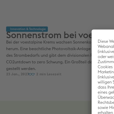
Innovation & Techno­logie
Sonnenstrom bei voestal
Bei der voestalpine Krems wachsen Sonnenkollektoren a
herum. Eine beachtliche Photovoltaik-Anlage mit 8,5 MW
des Strombedarfs und gibt dem divisionalen Programm z
CO2untdown to zero Schwung. Ein Großteil der Anlage kon
gestellt werden.
23 Jan., 2023
2