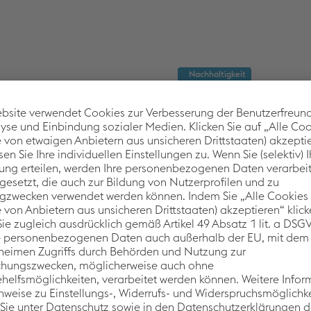
Nachhaltigkeit
Nachhaltig
pine Krems
und die Pho
n, auf und um die Gebäude
p deckt künftig rund 45%
Auf Photovoltaik, den St
ur Emissionseinsparung
Das richtige Know-how wi
nte nun baulich fertig
wie nachhaltige Komponen
20 Dez., 2022
7