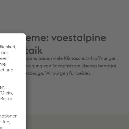
e Systeme: voestalpine
tovoltaik
rom von der Sonne, bauen viele Klimaschutz-Hoffnungen.
rd für die Erzeugung von Sonnenstrom ebenso benötigt
ten und Werkzeuge. Wir sorgen für beides.