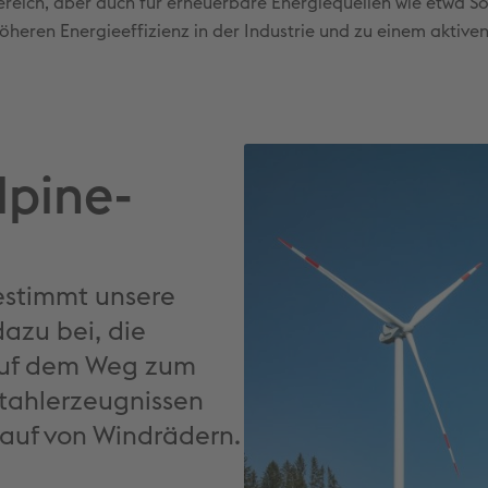
bereich, aber auch für erneuerbare Energiequellen wie etwa So
heren Energieeffizienz in der Industrie und zu einem aktive
lpine-
estimmt unsere
dazu bei, die
Auf dem Weg zum
Stahlerzeugnissen
Lauf von Windrädern.