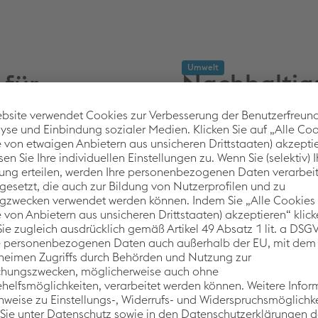
Umwelt
Nachhaltig:
für
Wasserkraf
enen und
Strom aus Wasserkraft ist 
grünen Stromversorgung si
 zu Hause und setzen auf
kann sich dabei auf unser
kte für die Bahn-, Wasser-
30 Jan., 2024
6
esser, Maschinenbauteile,
t größte
findet sich in Krems und