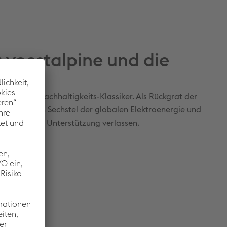
 voestalpine und die
t
ein echter Nachhaltigkeits-Klassiker. Als Rückgrat der
chert er ein Sechstel der globalen Elektroenergie und
e tatkräftige Unterstützung verlassen.