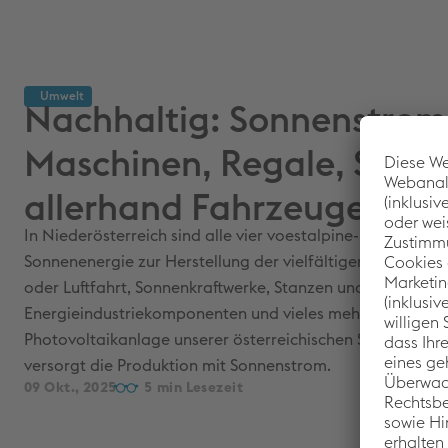
Umwelt
Nachhaltig: Sonnenstrom 
Maschinen, Regale, Schi
allerhand Fahrzeuge
In Niederösterreich sind alle vier voestalpine-Divisionen
Sonnenenergie zur Herstellung der vielfältigen Stahlprodu
oder Luftfahrt, Sonnenkraftwerke, Stanzen und Industriem
Energieindustriekomponenten und vieles mehr. Die derzei
Photovoltaikanlage unserer österreichischen Standorte be
versorgt die Produktion mit Sonnenstrom.
09 Okt., 2025
5