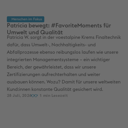
Menschen im Fokus
M
Patricia bewegt: #FavoriteMoments für
Ma
Umwelt und Qualität
Ve
Patricia W. sorgt in der voestalpine Krems Finaltechnik
üb
Sei
dafür, dass Umwelt-, Nachhaltigkeits- und
Aus
Abfallprozesse ebenso reibungslos laufen wie unsere
ver
integrierten Managementsysteme – ein wichtiger
Fin
Bereich, der gewährleistet, dass wir unsere
Hoc
Zertifizierungen aufrechterhalten und weiter
und
ausbauen können. Wozu? Damit für unsere weltweiten
we
Kund:innen konstante Qualität gesichert wird.
07 
28 Juli, 2026
1