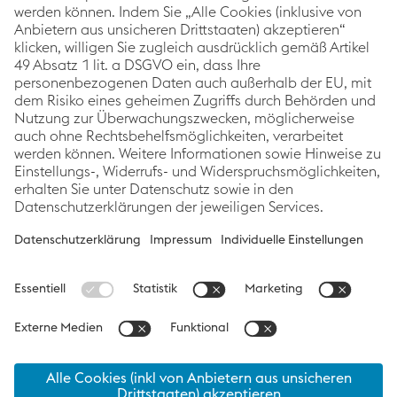
Mittelpunkt stehen dabei immer die Geschichten der
voestalpine Mitarbeiter:innen, Projekte sowie
Produkte.
Kategorien
Links
Folgen Sie uns
Innovation &
Impressum
Techno­logie
Datenschutzerklärung
Nachhaltigkeit
Barrierefreiheitsstatement
Karriere
Cookie
News
Präferenzen
© 2026
voestalpine AG
socialmedia@voestalpine.com