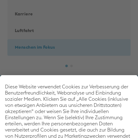
Karriere
Luftfahrt
Menschen im Fokus
Back to 
voestalpine Corporate Blog
Als weltweit führender Stahl- und Technologiekonzern
setzt die voestalpine mit dem Corporate Blog auf
Themen rund um die Schwerpunkte Innovation &
Technologie, Nachhaltigkeit und Karriere. Im