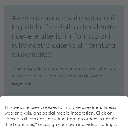
Avete domande sulle soluzioni
logistiche flessibili o desiderate
ricevere ulteriori informazioni
sulla nostra catena di fornitura
sostenibile?
I nostri esperti saranno lieti di fornirvi consulenza e
di trovare la soluzione più adatta alle vostre
esigenze!
Contattateci
Come possiamo aiutarvi?