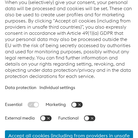
Se avete domande o feedback, non esitate a contattarci.
Siamo felici di aiutarvi!
Contattateci
Links
About us
Certificates
Production sites
Compliance
Terms & Conditions
Data Protection
Cookie settings
Language