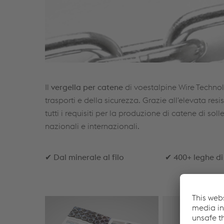
Il
vergella per catene
di voestalpine Wire Technolo
trasporti e della sicurezza. Grazie all'elevata resi
tutti i requisiti per la produzione di catene di s
nazionali e internazionali.
✔
Dal minerale al filo
✔
400+ leghe di