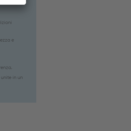
izioni
rezza e
renza.
 unite in un