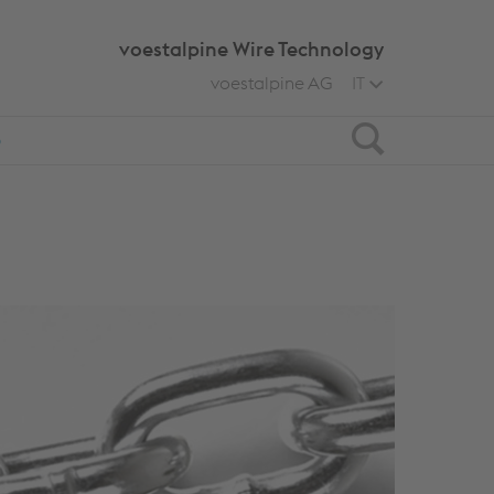
voestalpine Wire Technology
voestalpine AG
IT
Search
O