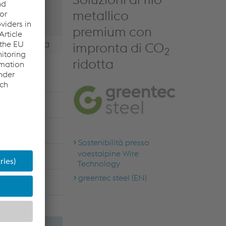
metallico
premium con
a: Vergella
impronta di CO
2
ridotta
: Vergella
Sostenibilità presso
voestalpine Wire
Technology
greentec steel (EN)