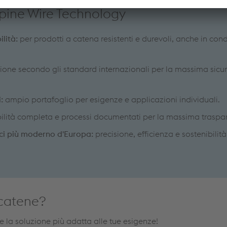
lpine Wire Technology
ilità:
per prodotti a catena resistenti e durevoli, anche in cond
ione secondo gli standard internazionali per la massima sicu
i:
ampio portafoglio per esigenze e applicazioni individuali.
bilità completa e processi documentati per la massima traspa
lici più moderno d'Europa:
precisione, efficienza e sostenibilità
 catene?
vare la soluzione più adatta alle tue esigenze!