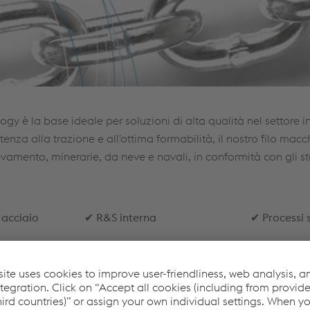
gy è la base ideale per soluzioni di alta qualità nel settore in
stenza alla trazione e all'ottima formabilità, il nostro filo mac
ollevamento, minerarie, da neve e navali, in conformità con gli 
 acciaio
✔
R&S interna
✔
Processi s