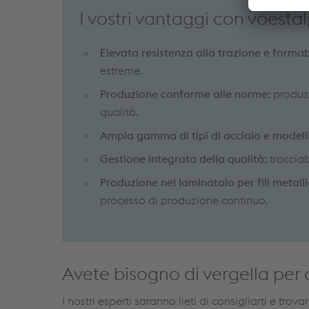
I vostri vantaggi con voesta
Elevata resistenza alla trazione e formab
estreme.
Produzione conforme alle norme:
produz
qualità.
Ampia gamma di tipi di acciaio e modell
Gestione integrata della qualità:
traccia
Produzione nel laminatoio per fili metal
processo di produzione continuo.
Avete bisogno di vergella per
I nostri esperti saranno lieti di consigliarti e tro