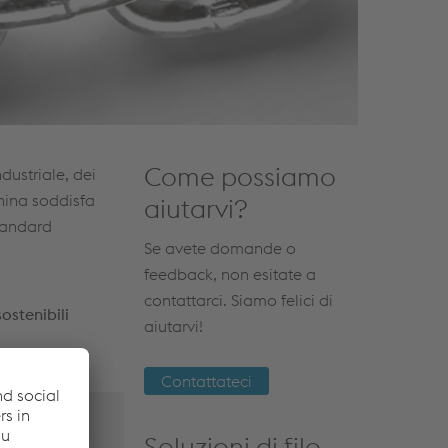
Come possiamo
dustriale, dei
china soddisfa
aiutarvi?
standard
Se avete domande o
feedback, non esitate a
contattarci. Siamo felici di
ostenibili
aiutarvi!
Contattateci
Soluzioni di filo