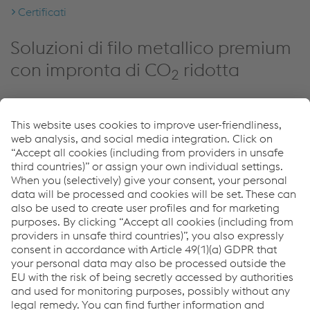
Certificati
Soluzioni di filo metallico premium
con impronta di CO
ridotta
2
Sostenibilità presso voestalpine Wire Technology
greentec steel (EN)