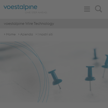
Toggle
Search
Navigation
voestalpine Wire Technology
Home
Azienda
I nostri siti