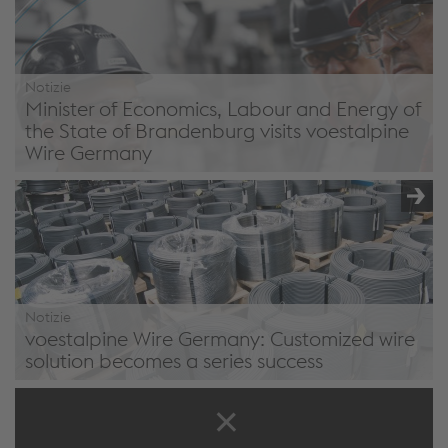
artificial intelligence (AI) - employees as key players
Notizie
Minister of Economics, Labour and Energy of
the State of Brandenburg visits voestalpine
Wire Germany
Minister of Economics, Labour and Energy of the State of
Brandenburg visits voestalpine Wire Germany
Notizie
voestalpine Wire Germany: Customized wire
solution becomes a series success
voestalpine Wire Germany: Customized wire solution
becomes a series success