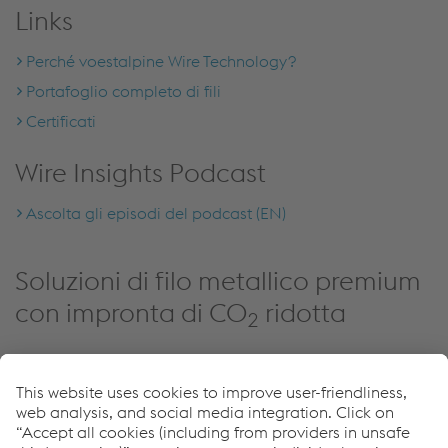
Links
Perché voestalpine Wire Technology?
Portafoglio completo di fili
Certificati
Wire Insights Podcast
Ascolta gli episodi del podcast (EN)
Soluzioni di filo metallico premium
con impronta di CO
ridotta
2