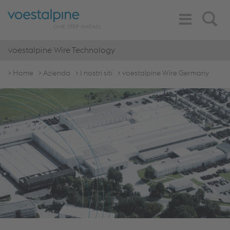
Toggle
Search
Navigation
voestalpine Wire Technology
Home
Azienda
I nostri siti
voestalpine Wire Germany