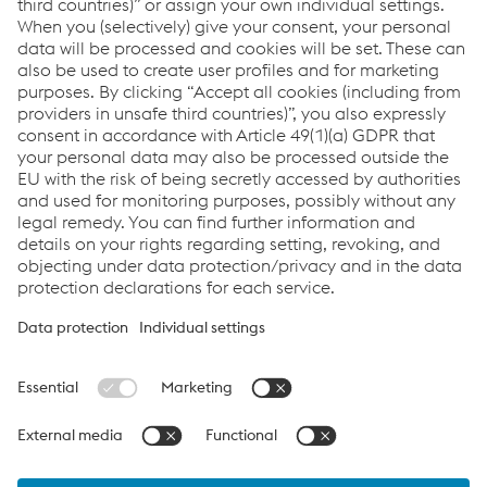
Sostenibilità presso voestalpine Wire Technology
greentec steel (EN)
Links
About us
Certificates
Production sites
Compliance
Terms & Conditions
Data Protection
Cookie settings
Language