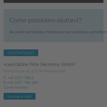
Come possiamo aiutarvi?
Se avete domande o feedback, non esitate a contattarci. 
CONTATTATECI
voestalpine Wire Germany GmbH
Grenzstraße 45, 03238 Finsterwalde
T.
+49 3531 786 0
F.
+49 3531 786 250
Come trovarci
Inviare e-mail