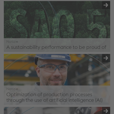
Notizie
A sustainability performance to be proud of
A sustainability performance to be proud of: voestalpine
Wire Technology achieves top results in NQC SAQ 5.0
rating
Notizie
Optimization of production processes
through the use of artificial intelligence (AI)
Optimization of production processes through the use of