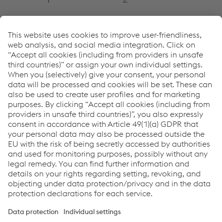
Sostenibilità presso voestalpine Wire Technology
greentec steel (EN)
Links
About us
Certificates
Production sites
Compliance