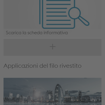
Scarica la scheda informativa
https://cdnstorevoestalpine.blob.core.windows.net/image-
container/984214/original/Low-carbon-wire-voestalpine-
Wire-Technology_english.pdf
Applicazioni del filo rivestito