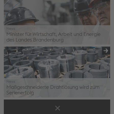
von Künstlicher Intelligenz (KI) - Mitarbeiter:innen als
Schlüsselakteure
News
Minister für Wirtschaft, Arbeit und Energie
des Landes Brandenburg
Minister für Wirtschaft, Arbeit und Energie des Landes
Brandenburg besucht voestalpine Wire Germany
News
Maßgeschneiderte Drahtlösung wird zum
Serienerfolg
voestalpine Wire Germany: Maßgeschneiderte
Drahtlösung wird zum Serienerfolg