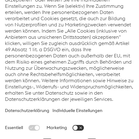
Nachhaltigkeit bei voestalpine Wire Technology
greentec steel
Links
Über uns
Zertifikate
Produktionsstandorte
Compliance
AGB
Datenschutz
Cookie-Einstellungen