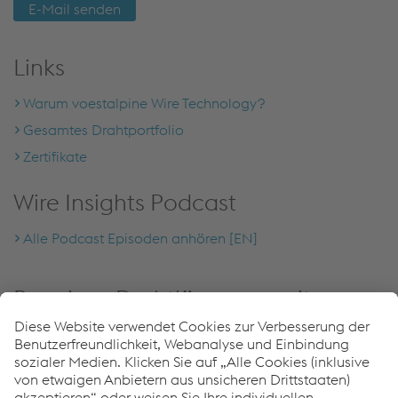
E-Mail senden
Links
Warum voestalpine Wire Technology?
Gesamtes Drahtportfolio
Zertifikate
Wire Insights Podcast
Alle Podcast Episoden anhören [EN]
Premium-Drahtlösungen mit
reduziertem CO
-Fußabdruck
2