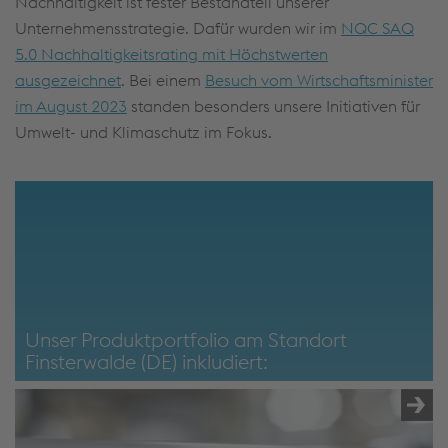
Nachhaltigkeit ist fester Bestandteil unserer
Unternehmensstrategie. Dafür wurden wir im
NQC SAQ
5.0 Nachhaltigkeitsrating mit Höchstwerten
ausgezeichnet
. Bei einem
Besuch vom Wirtschaftsminister
im August 2023
standen besonders unsere Initiativen für
Umwelt- und Klimaschutz im Fokus.
Unser Produktportfolio am Standort
Finsterwalde (DE) inkludiert: