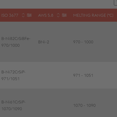
ISO 3677
AWS 5.8
MELTING RANGE (°C)
B-Ni82CrSiBFe-
BNi-2
970 - 1000
970/1000
B-Ni72CrSiP-
971 - 1051
971/1051
B-Ni61CrSiP-
1070 - 1090
1070/1090