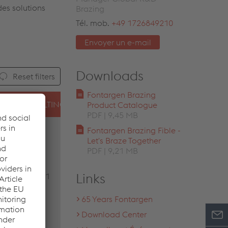
des solutions
Brazing
Tél. mob.
+49 1726849210
Envoyer un e-mail
Downloads
Reset filters
Fontargen Brazing
MELTING RANGE (°F)
CHARACTERISTICS
Product Catalogue
PDF | 9,45 MB
high fluidity, hydroge
Fontargen Brazing Fible -
Let's Braze Together
and nitrogen furnace
PDF | 9,21 MB
brazing, induction
brazing, vacuum braz
Links
1981
high and low metal
contend , slow or fast
65 Years Fontargen
drying , low and high
Download Center
metal contend possib