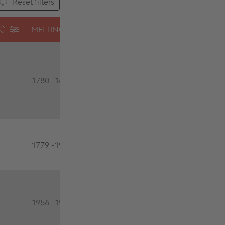
Reset filters
MELTING RANGE (°F)
CHARACTERISTICS
vacuum and shieldin
gas furnace brazing,
1780 -1830
induction brazing, sc
printing, low or fast
drying
vacuum or shielding 
1779 -1923
furnace brazing, low 
fast drying
vacuum or shielding 
furnace brazing, low 
1958 -1994
fast drying, high
corrosion resistance