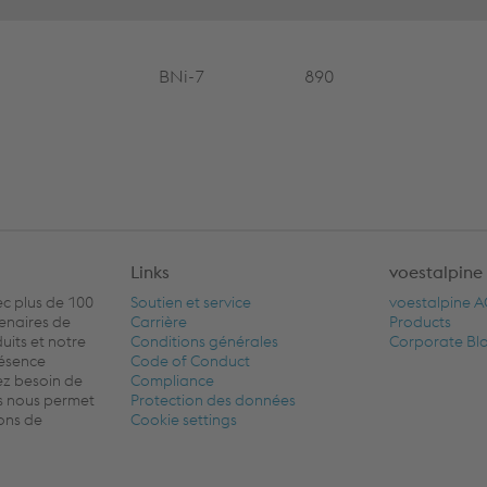
BNi-7
890
Links
voestalpine
c plus de 100
Soutien et service
voestalpine 
tenaires de
Carrière
Products
its et notre
Conditions générales
Corporate Bl
résence
Code of Conduct
ez besoin de
Compliance
s nous permet
Protection des données
ions de
Cookie settings