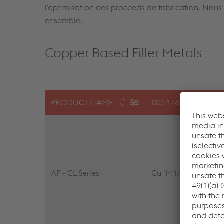
l'optimisation des proceeds de fabrication. Nous 
ensemble.
Copper Based Filler Metals
PRODUCT NAME
ISO 17672
AP - CL Series
Cu 141/ Cu 099