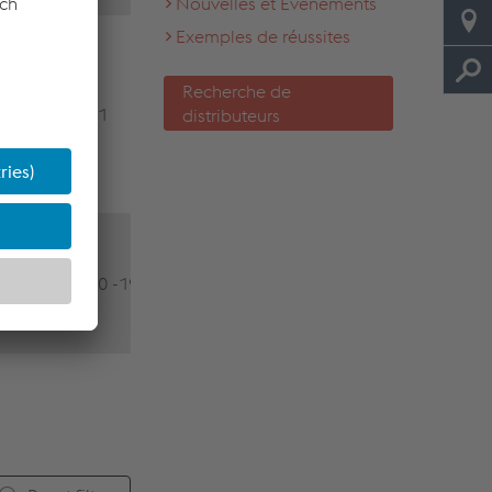
Nouvelles et Événements
Exemples de réussites
use in coal athmospa
Cu - Oxide containing
Recherche de
flux containing and w
1981
distributeurs
gap brazing paste
possible, slow or fast
drying, medium fluidl
use in coal atmospher
low or fast drying, go
1760 -1940
gap filling, low worki
temperature,