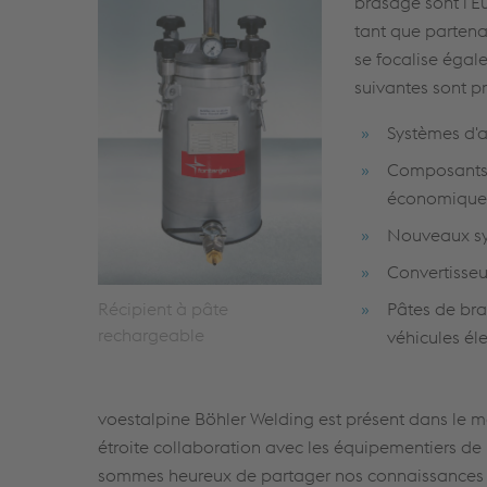
brasage sont l'E
tant que partena
se focalise égale
suivantes sont p
Systèmes d'a
Composants 
économique 
Nouveaux sy
Convertisse
Récipient à pâte
Pâtes de bra
rechargeable
véhicules él
voestalpine Böhler Welding est présent dans le m
étroite collaboration avec les équipementiers de 
sommes heureux de partager nos connaissances et