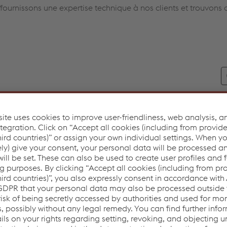
fournissons une expertise technique à nos clients et trouvons 
ISO 3677
AWS 5.8
MELTING RANGE (°C)
B-
BCU-1 /Bcu-
Cu100(P)-1083/
1083
1a
B-Cu99-1083