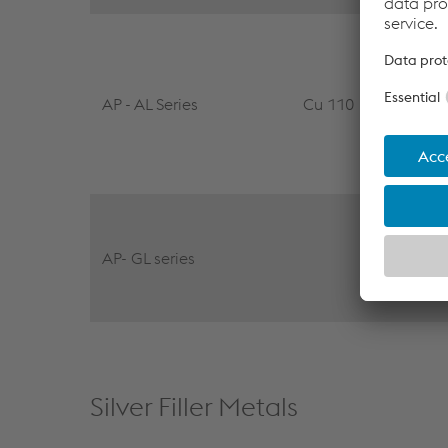
AP - AL Series
Cu 110
AP- GL series
Silver Filler Metals