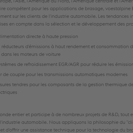
urope, l'Asie, l'Amérique du Nord, l'Amérique centrale et l'Amé
ire compétent pour les applications de brasage, voestalpine
ment sur les clients de l'industrie automobile. Les tendances in
rises en compte dans la sélection et le développement des pro
limentation directe à haute pression
réducteurs d'émissions à haut rendement et consommation d
dans les moteurs de voiture
stèmes de refroidissement EGR/AGR pour réduire les émissio
ur de couple pour les transmissions automatiques modernes
sures tendres pour les composants de la gestion thermique de
ectriques
onde entier et participe à de nombreux projets de R&D, tout en
l'industrie automobile. Nous appliquons la philosophie du "cli
 d'offrir une assistance technique pour la technologie du br