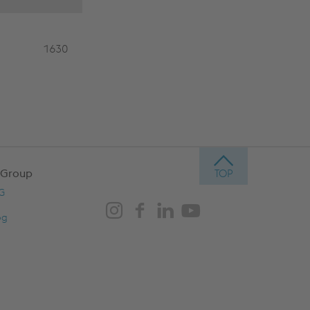
1630
high fluidity , Boron f
 Group
AG
og