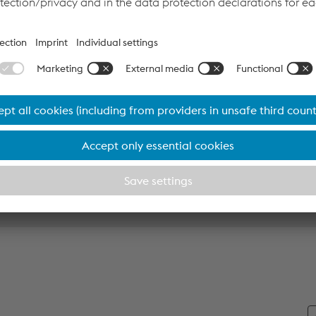
B-Cu100-1083
B-Cu1b
1083
B-CuSn-
960 - 1060
968/1060