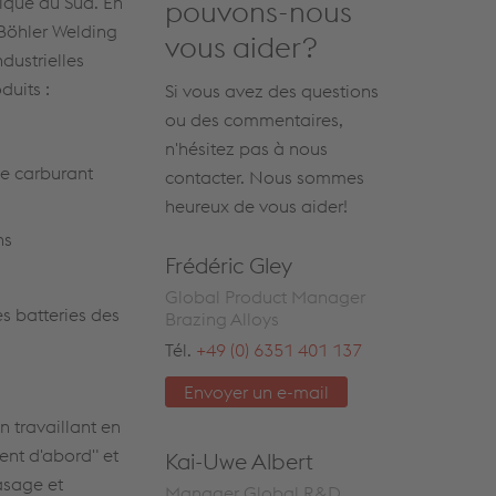
rique du Sud. En
pouvons-nous
 Böhler Welding
vous aider?
dustrielles
duits :
Si vous avez des questions
ou des commentaires,
n'hésitez pas à nous
e carburant
contacter. Nous sommes
heureux de vous aider!
ns
Frédéric Gley
Global Product Manager
s batteries des
Brazing Alloys
Tél.
+49 (0) 6351 401 137
Envoyer un e-mail
 travaillant en
ent d'abord" et
Kai-Uwe Albert
asage et
Manager Global R&D