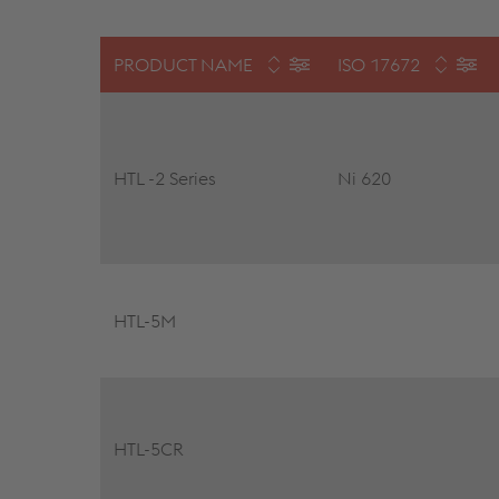
PRODUCT NAME
ISO 17672
HTL -2 Series
Ni 620
HTL-5M
HTL-5CR