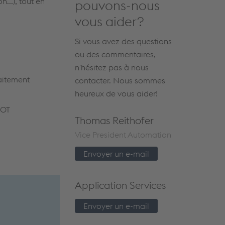
...), tout en
pouvons-nous
vous aider?
Si vous avez des questions
ou des commentaires,
n'hésitez pas à nous
aitement
contacter. Nous sommes
heureux de vous aider!
BOT
Thomas Reithofer
Vice President Automation
Envoyer un e-mail
Application Services
Envoyer un e-mail