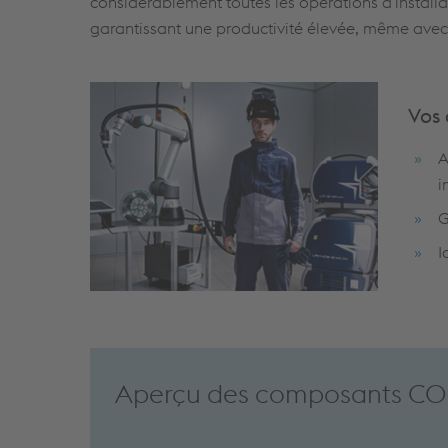
considérablement toutes les opérations d'install
garantissant une productivité élevée, même avec
Vos 
A
i
G
I
Aperçu des composants C