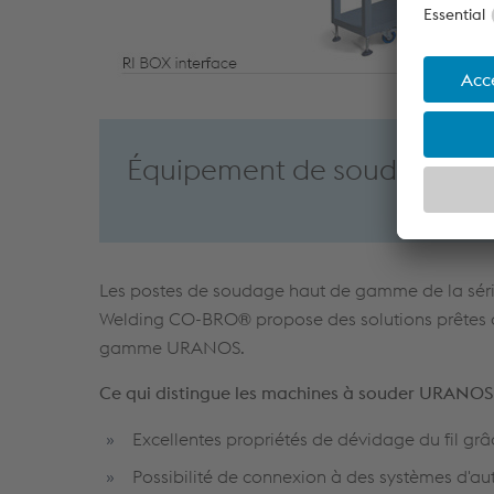
Équipement de soudage col
Les postes de soudage haut de gamme de la séri
Welding CO-BRO® propose des solutions prêtes à l
gamme URANOS.
Ce qui distingue les machines à souder URANOS 
Excellentes propriétés de dévidage du fil g
Possibilité de connexion à des systèmes d'au