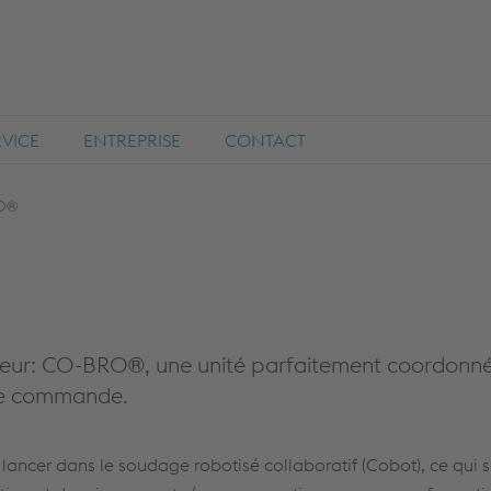
RVICE
ENTREPRISE
CONTACT
O®
lleur: CO-BRO®, une unité parfaitement coordonné
de commande.
ancer dans le soudage robotisé collaboratif (Cobot), ce qui s