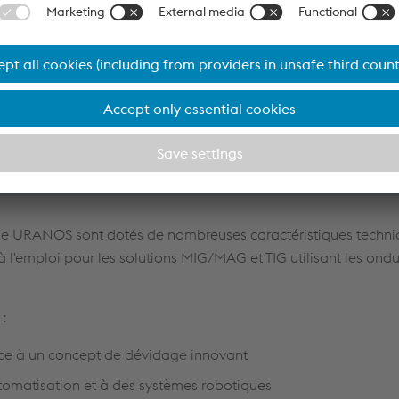
laboratif
e URANOS sont dotés de nombreuses caractéristiques techni
'emploi pour les solutions MIG/MAG et TIG utilisant les ondu
:
râce à un concept de dévidage innovant
tomatisation et à des systèmes robotiques