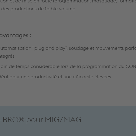
ation et de mise en route (programmation, masquage, formation
 des productions de faible volume.
avantages :
utomatisation "plug and play", soudage et mouvements parf
ntégrés
ain de temps considérable lors de la programmation du CO
déal pour une productivité et une efficacité élevées
O-BRO® pour MIG/MAG