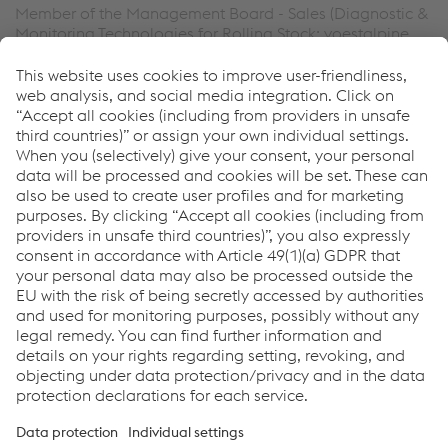
Member of the Management Board - Sales (Diagnostic &
Monitoring Technologies for Rolling Stock; voestalpine
Signaling Siershahn GmbH)
Tél.
+49 2623 6086 0
Envoyer un e-mail
Downloads
zentrak ENVIRONMENTAL CONDITION MONITORING
PDF | 424 KB
Links
Applications
Products
Services
Job & Career
Terms and Conditions