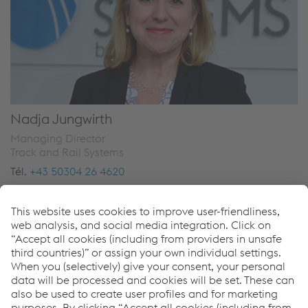
Nadja Jungwirth
Managing Director
Track and Rail Systems
Tél.
+43 50304 26 4620
Envoyer un e-mail
Liens
Sélection de produits basée sur le LCC pour les rails et
les aiguillages