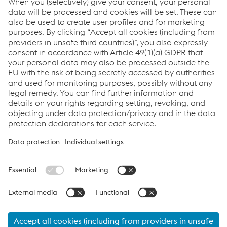
Downloads
Solution de Sill
PDF | 245 KB
Under Sleeper Pads
PDF | 424 KB
Links
Applications
Products
Services
Job & Career
Terms and Conditions
Data Privacy
Cookie settings
Language