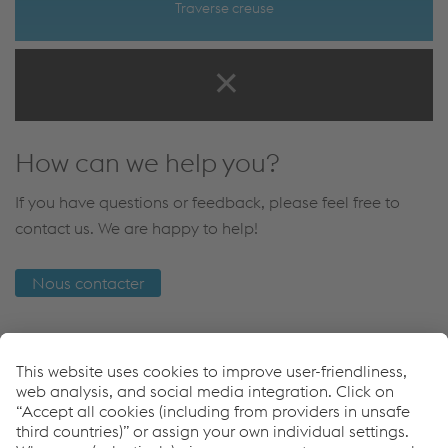
Traverse creuse
How can we help you?
If you have questions or feedback, please feel free to
contact us. We are happy to help!
Nous contacter
Applications
Mixed Traffic
Freight Traffic