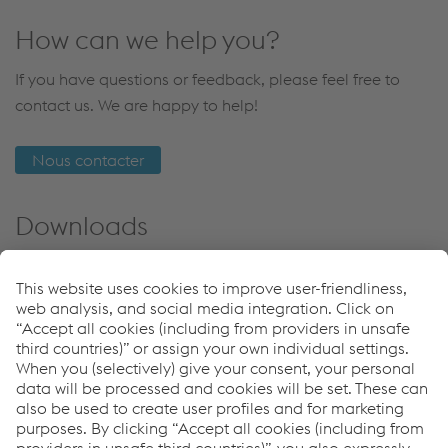
How can we help you?
If you have questions or feedback, please feel free to
contact us. We are happy to help!
Nous contacter
Downloads
Common Built-up Crossing EHZ COMPACT 1400
PDF | 332 KB
Pièce maîtresse à profil simple "EHZ COMPACT 1400"
PDF | 334 KB
Applications
Mixed Traffic