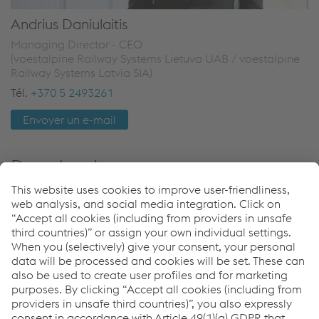
Andrius Daniulaitis
Managing Director - CEO
(voestalpine Railway Systems Lietuva UAB / voestalpine
Railway Systems Latvia SIA)
Tél.
+370 5 2493261
Envoyer un e-mail
Downloads
General Data Protection Notice for Business Partners
PDF | 117 KB
Code de conduite
Code de conduite FR (2024)
PDF | 124 KB
Code de conduite à l'intention des partenaires
commerciaux FR (2024)
PDF | 89 KB