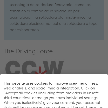
tecnología
de soldadura ferroviaria, como los
temas en el campo de la soldadura por
acumulación, la soldadura aluminotérmica, la
soldadura eléctrica manual o la soldadura a tope
por chisporroteo.
The Driving Force
How can we help you?
If you have questions or feedback, please feel free to