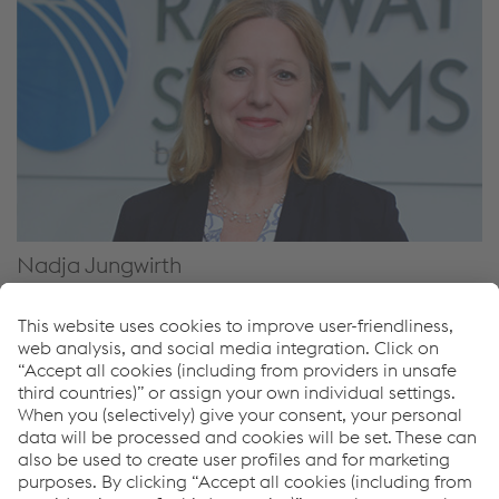
Nadja Jungwirth
Managing Director
Track and Rail Systems
Tel.
+43 50304 26 4620
Enviar correo electrónico
Optimización del ciclo de vida