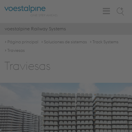
Toggle
Search
Navigation
voestalpine Railway Systems
Página principal
Soluciones de sistemas
Track Systems
Traviesas
Traviesas