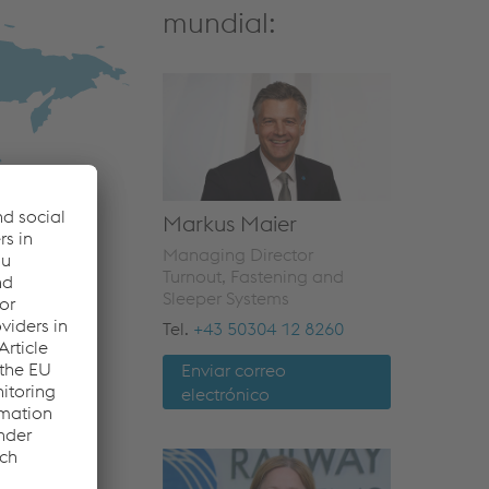
mundial:
Markus Maier
Managing Director
Turnout, Fastening and
Sleeper Systems
Tel.
+43 50304 12 8260
Enviar correo
electrónico