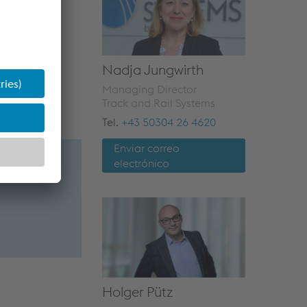
Nadja Jungwirth
Managing Director
Track and Rail Systems
Tel.
+43 50304 26 4620
Enviar correo
electrónico
s
Holger Pütz